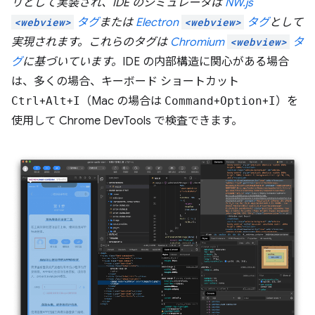
リとして実装され、IDE のシミュレータは
NW.js
<webview>
タグ
または
Electron
<webview>
タグ
として
実現されます。これらのタグは
Chromium
<webview>
タ
グ
に基づいています。
IDE の内部構造に関心がある場合
は、多くの場合、キーボード ショートカット
Ctrl
+
Alt
+
I
（Mac の場合は
Command
+
Option
+
I
）を
使用して Chrome DevTools で検査できます。