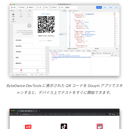
ByteDance DevTools に表示された QR コードを Douyin アプリでスキ
ャンすると、デバイス上でテストをすぐに開始できます。