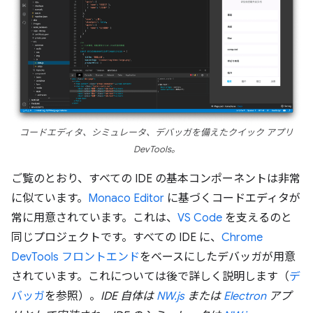
コードエディタ、シミュレータ、デバッガを備えたクイック アプリ
DevTools。
ご覧のとおり、すべての IDE の基本コンポーネントは非常
に似ています。
Monaco Editor
に基づくコードエディタが
常に用意されています。これは、
VS Code
を支えるのと
同じプロジェクトです。すべての IDE に、
Chrome
DevTools フロントエンド
をベースにしたデバッガが用意
されています。これについては後で詳しく説明します（
デ
バッガ
を参照）。
IDE 自体は
NW.js
または
Electron
アプ