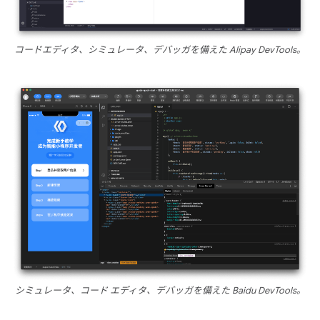
コードエディタ、シミュレータ、デバッガを備えた Alipay DevTools。
シミュレータ、コード エディタ、デバッガを備えた Baidu DevTools。