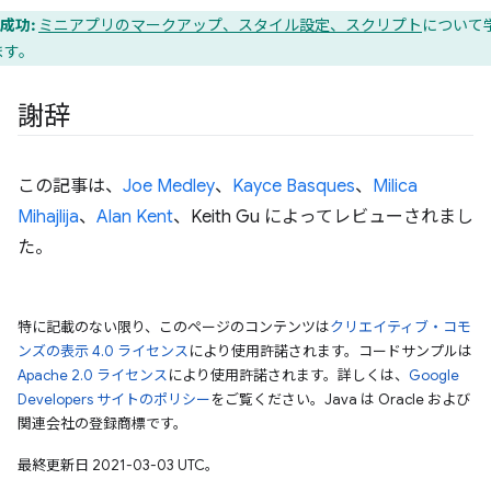
成功:
ミニアプリのマークアップ、スタイル設定、スクリプト
について
ます。
謝辞
この記事は、
Joe Medley
、
Kayce Basques
、
Milica
Mihajlija
、
Alan Kent
、Keith Gu によってレビューされまし
た。
特に記載のない限り、このページのコンテンツは
クリエイティブ・コモ
ンズの表示 4.0 ライセンス
により使用許諾されます。コードサンプルは
Apache 2.0 ライセンス
により使用許諾されます。詳しくは、
Google
Developers サイトのポリシー
をご覧ください。Java は Oracle および
関連会社の登録商標です。
最終更新日 2021-03-03 UTC。