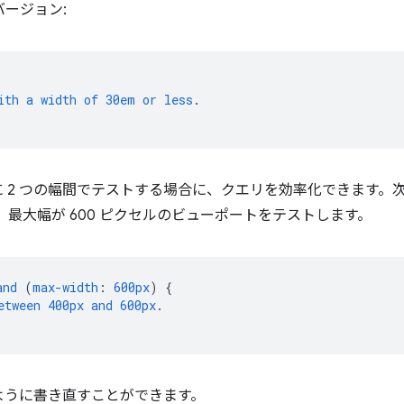
バージョン:
ith
a
width
of
30em
or
less
.
 2 つの幅間でテストする場合に、クエリを効率化できます。
ル、最大幅が 600 ピクセルのビューポートをテストします。
and
(
max-width
:
600px
)
{
etween
400px
and
600px
.
ように書き直すことができます。