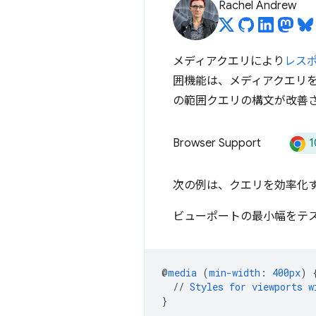
Rachel Andrew
メディアクエリにより
レスポ
囲機能は、メディアクエリ
の範囲クエリの構文が改善
1
Browser Support
次の例は、クエリを効率化
ビューポートの最小幅をテ
@
media
(
min-width
:
400px
)
//
Styles
for
viewports
w
}