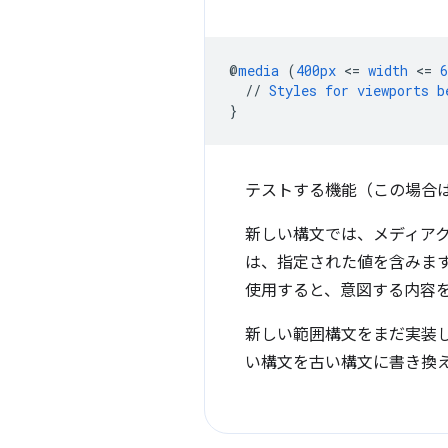
@
media
(
400px
<
=
width
<
=
6
//
Styles
for
viewports
b
}
テストする機能（この場合
新しい構文では、メディア
は、指定された値を含みま
使用すると、意図する内容
新しい範囲構文をまだ実装
い構文を古い構文に書き換