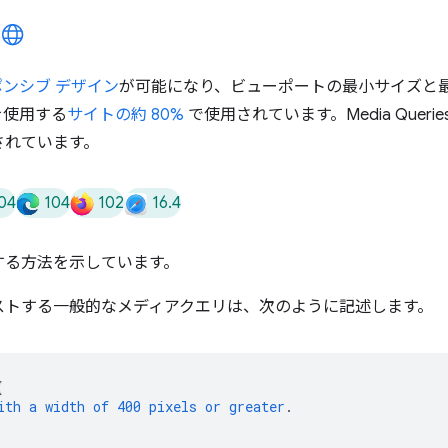
ンシブ デザイン
が可能になり、ビューポートの最小サイズと
を使用する
サイトの約 80%
で使用されています。Media Queries
されています。
04
104
102
16.4
する方法を示しています。
ストする一般的なメディアクエリは、次のように記述します。
{
ith
a
width
of
400
pixels
or
greater
.