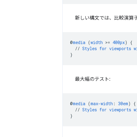
新しい構文では、比較演算
@
media
(
width
>
=
400px
)
{
//
Styles
for
viewports
w
}
最大幅のテスト:
@
media
(
max-width
:
30em
)
{
//
Styles
for
viewports
w
}