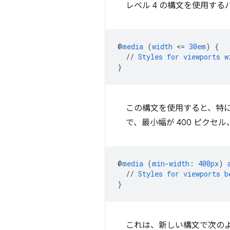
レベル 4 の構文を使用する
@
media
(
width
<
=
30em
)
{
//
Styles
for
viewports
w
}
この構文を使用すると、特に
で、最小幅が 400 ピクセ
@
media
(
min-width
:
400px
)
//
Styles
for
viewports
b
}
これは、新しい構文で次の