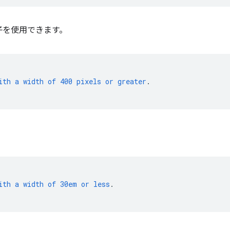
子を使用できます。
ith
a
width
of
400
pixels
or
greater
.
ith
a
width
of
30em
or
less
.