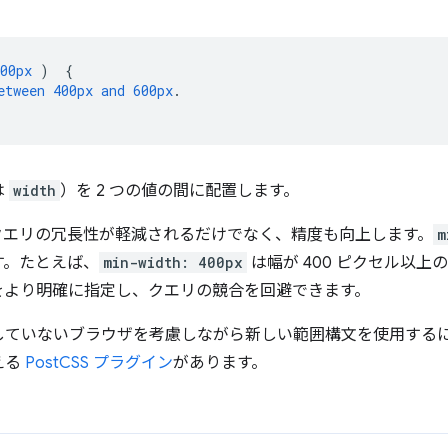
00px
)
{
etween
400px
and
600px
.
は
width
）を 2 つの値の間に配置します。
クエリの冗長性が軽減されるだけでなく、精度も向上します。
m
す。たとえば、
min-width: 400px
は幅が 400 ピクセル以
をより明確に指定し、クエリの競合を回避できます。
していないブラウザを考慮しながら新しい範囲構文を使用する
える
PostCSS プラグイン
があります。