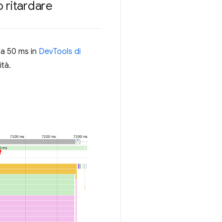
 ritardare
e a 50 ms in
DevTools di
ità.