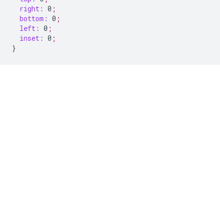
right:
0
;
bottom:
0
;
left:
0
;
inset:
0
;
}