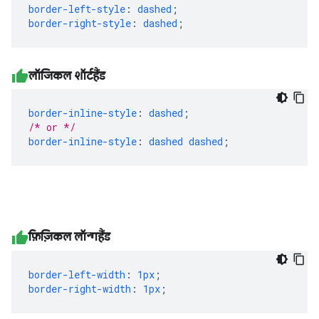
border-left-style
:
dashed
;
border-right-style
:
dashed
;
लॉजिकल शॉर्टहैंड
border-inline-style
:
dashed
;
/* or */
border-inline-style
:
dashed
dashed
;
फ़िज़िकल लॉन्गहैंड
border-left-width
:
1px
;
border-right-width
:
1px
;