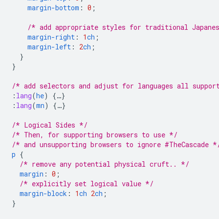
margin-bottom
:
0
;
/* add appropriate styles for traditional Japane
margin-right
:
1
ch
;
margin-left
:
2
ch
;
}
}
/* add selectors and adjust for languages all suppor
:
lang
(
he
)
{
…
}
:
lang
(
mn
)
{
…
}
/* Logical Sides */
/* Then, for supporting browsers to use */
/* and unsupporting browsers to ignore #TheCascade *
p
{
/* remove any potential physical cruft.. */
margin
:
0
;
/* explicitly set logical value */
margin-block
:
1
ch
2
ch
;
}