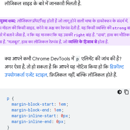
लॉजिकल साइड के बारे में जानकारी मिलती है.
मुख्य शब्द:
लॉजिकल प्रॉपर्टी
वह होती है जो लागू होने वाली भाषा के डायरेक्शन के संदर्भ में,
स मॉडल की किसी साइड, कोने या अक्ष का रेफ़रंस देती है. यह किसी व्यक्ति की
बा
strong
ारे में बताने जैसा है, न कि यह मानकर कि यह उसकी
बांह है. "दायां", हाथ का भौतिक
right
रंस है. "मज़बूत", हाथ का लॉजिकल रेफ़रंस है, जो
व्यक्ति के हिसाब से
होता है.
क्या आपने कभी Chrome DevTools में
p
एलिमेंट की जांच की है?
अगर ऐसा है, तो हो सकता है कि आपने यह नोटिस किया हो कि
डिफ़ॉल्ट
उपयोगकर्ता एजेंट स्टाइल
, फ़िज़िकल नहीं, बल्कि लॉजिकल होते हैं.
p
{
margin-block-start
:
1
em
;
margin-block-end
:
1
em
;
margin-inline-start
:
0
px
;
margin-inline-end
:
0
px
;
}