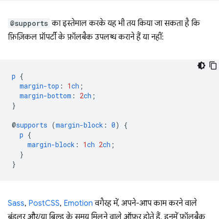
@supports
का इस्तेमाल करके यह भी तय किया जा सकता है कि
फ़िज़िकल प्रॉपर्टी के फ़ॉलबैक उपलब्ध कराने हैं या नहीं:
p
{
margin-top
:
1
ch
;
margin-bottom
:
2
ch
;
}
@
supports
(
margin-block
:
0
)
{
p
{
margin-block
:
1
ch
2
ch
;
}
}
Sass
,
PostCSS
,
Emotion
वगैरह में, अपने-आप काम करने वाले
बंडलर और/या बिल्ड के समय मिलने वाले ऑफ़र होते हैं. इनमें फ़ॉलबैक