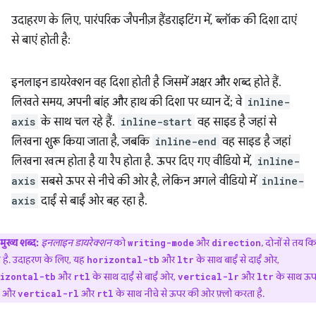
उदाहरण के लिए, पारंपरिक जैपनीज़ हैंडराइटिंग में, ब्लॉक की दिशा दाएं
से बाएं होती है:
इनलाइन डायरेक्शन वह दिशा होती है जिसमें अक्षर और शब्द होते हैं.
लिखते समय, अपनी बांह और हाथ की दिशा पर ध्यान दें; वे
inline-
axis
के साथ चल रहे हैं.
inline-start
वह साइड है जहां से
लिखना शुरू किया जाता है, जबकि
inline-end
वह साइड है जहां
लिखना खत्म होता है या रैप होता है. ऊपर दिए गए वीडियो में,
inline-
axis
सबसे ऊपर से नीचे की ओर है, लेकिन अगले वीडियो में
inline-
axis
दाईं से बाईं ओर बह रहा है.
मुख्य शब्द:
इनलाइन डायरेक्शन
को
और
, दोनों से तय क
writing-mode
direction
 है. उदाहरण के लिए, यह
और
के साथ बाईं से दाईं ओर,
horizontal-tb
ltr
और
के साथ दाईं से बाईं ओर,
और
के साथ ऊपर
izontal-tb
rtl
vertical-lr
ltr
े, और
और
के साथ नीचे से ऊपर की ओर फ़्लो करता है.
vertical-rl
rtl