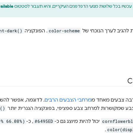
 עכשיו בכל שלושת מנועי הדפדפנים העיקריים, והיא תעבור לסטטוס
ailable
 להגיב לערך הנוכחי של
color-scheme
. הפונקציה
ht-dark()
מרחבי הצבעים הרבים
. לדוגמה, אפשר להש
בע שמקושרות למרחב צבע ספציפי, בפונקציה הגנרית יותר
()
cornflowerb
יכול להיות מיוצג גם כ-
#6495ED
, כ-
9% 66.08%)
.
color(dis