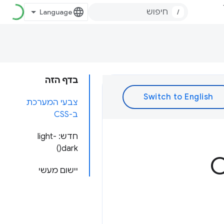
/
בדף הזה
צבעי המערכת
ב-CSS
חדש: light-
dark()
ים ב-CSS
יישום מעשי