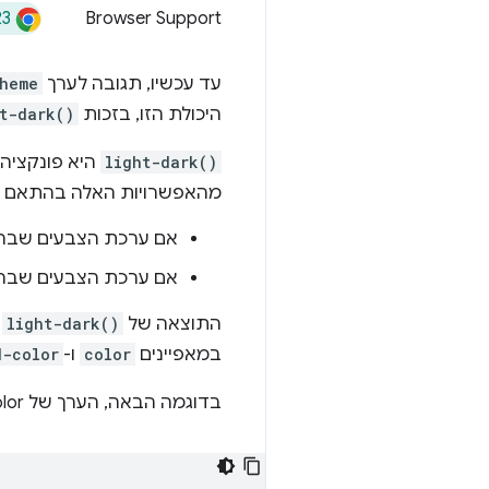
23
Browser Support
עד עכשיו, תגובה לערך
heme
היכולת הזו, בזכות
t-dark()
light-dark()
היא פונקציה 
מהאפשרויות האלה בהתאם ל
אם ערכת הצבעים שבה 
אם ערכת הצבעים שבה 
התוצאה של
light-dark()
ה
במאפיינים
color
ו-
d-color
בדוגמה הבאה, הערך של background-color הוא