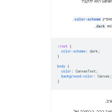
, ואילו ב-Safari הוא יתקבל
פיין
color-scheme
.
וא
dark
.
:
root
{
color-scheme
:
dark
;
}
body
{
color
:
CanvasText
;
background-color
:
Canvas
;
}
יב.
צב כהה. הבחירה של