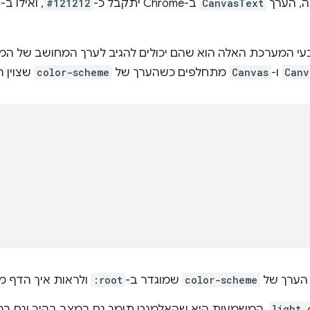
ה, הערך
CanvasText
ב-Chrome יתקבל כ-
#121212
בעי המערכת האלה הוא שהם יכולים להגיב לערך המחושב של המא
Canv
ו-
Canvas
מתחלפים כשהערך של
color-scheme
שצוין ה
הערך של
color-scheme
שמוגדר ב-
:root
ולראות איך הדף מג
light 
, המשמעות היא שהאלמנט תומך גם במצב בהיר וגם במ