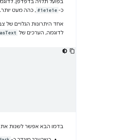
בפועל תלויה בדפדפן. לדוגמ
כ-
#1e1e1e
, כהה מעט יותר.
אחד היתרונות הגלויים של צ
לדוגמה, הערכים של
asText
בדמו הבא אפשר לשנות את 
כשהערך מוגדר כ-
dark