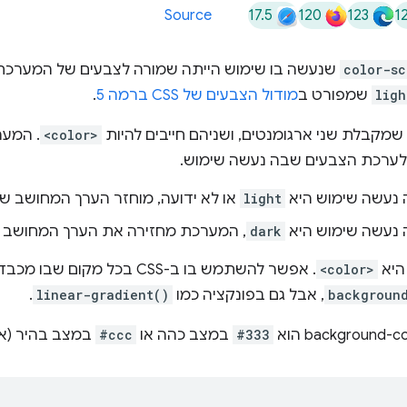
17.5
120
123
1
Source
color-sc
שנעשה בו שימוש הייתה שמורה לצבעים של המערכת. 
ligh
שמפורט ב
מודול הצבעים של CSS ברמה 5
.
שמקבלת שני ארגומנטים, ושניהם חייבים להיות
<color>
. המע
ערכת הצבעים שבה נעשה שימוש.
נעשה שימוש היא
light
או לא ידועה, מוחזר הערך המחושב של
נעשה שימוש היא
dark
, המערכת מחזירה את הערך המחושב ש
יא
<color>
. אפשר להשתמש בו ב-CSS בכל מקום שבו מכבדים את
backgroun
, אבל גם בפונקציה כמו
linear-gradient()
.
#333
במצב כהה או
#ccc
במצב בהיר (או 