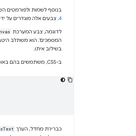
בנוסף לשמות ולפורמטים השונים האלה, CSS כולל
4
. צבעים אלה מוגדרים על ידי
לדוגמה, צבע המערכת
nvas
המסמכים'. הוא משתלב היט
בשילוב איתו.
ב-CSS, משתמשים בהם באופן הבא:
כברירת מחדל, הערך
asText