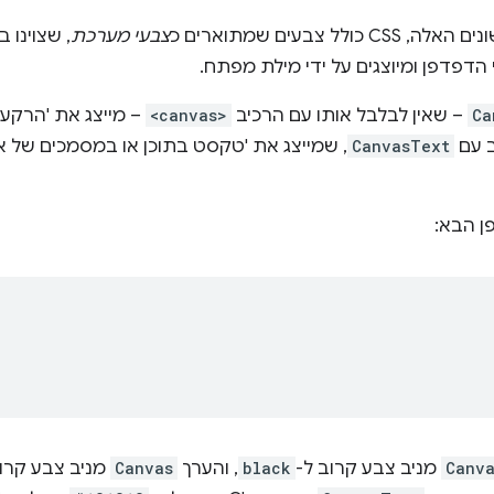
 צבעים שמתוארים כ
צבעי מערכת
, שצוינו ב
 הדפדפן ומיוצגים על ידי מילת מפתח.
Ca
– שאין לבלבל אותו עם הרכיב
<canvas>
– מייצג את 'הרקע 
ב עם
CanvasText
, שמייצג את 'טקסט בתוכן או במסמכים של אפ
Canv
מניב צבע קרוב ל-
black
, והערך
Canvas
מניב צבע קרוב