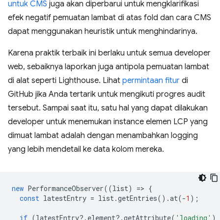
untuk CMS
juga akan diperbarui untuk mengklarifikasi
efek negatif pemuatan lambat di atas fold dan cara CMS
dapat menggunakan heuristik untuk menghindarinya.
Karena praktik terbaik ini berlaku untuk semua developer
web, sebaiknya laporkan juga antipola pemuatan lambat
di alat seperti Lighthouse. Lihat
permintaan fitur
di
GitHub jika Anda tertarik untuk mengikuti progres audit
tersebut. Sampai saat itu, satu hal yang dapat dilakukan
developer untuk menemukan instance elemen LCP yang
dimuat lambat adalah dengan menambahkan logging
yang lebih mendetail ke data kolom mereka.
new
PerformanceObserver
((
list
)
=
>
{
const
latestEntry
=
list
.
getEntries
().
at
(
-
1
);
if
(
latestEntry
?
.
element
?
.
getAttribute
(
'loading'
)