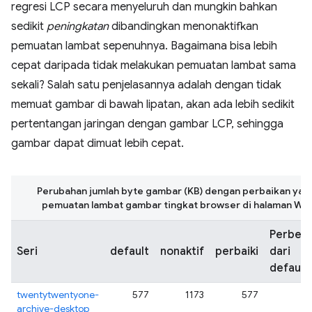
regresi LCP secara menyeluruh dan mungkin bahkan
sedikit
peningkatan
dibandingkan menonaktifkan
pemuatan lambat sepenuhnya. Bagaimana bisa lebih
cepat daripada tidak melakukan pemuatan lambat sama
sekali? Salah satu penjelasannya adalah dengan tidak
memuat gambar di bawah lipatan, akan ada lebih sedikit
pertentangan jaringan dengan gambar LCP, sehingga
gambar dapat dimuat lebih cepat.
Perubahan jumlah byte gambar (KB) dengan perbaikan yang
pemuatan lambat gambar tingkat browser di halaman Wo
Perbed
Seri
default
nonaktif
perbaiki
dari
default
twentytwentyone-
577
1173
577
archive-desktop