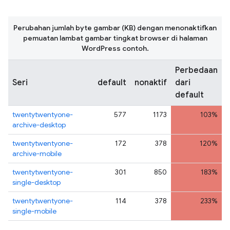
Perubahan jumlah byte gambar (KB) dengan menonaktifkan
pemuatan lambat gambar tingkat browser di halaman
WordPress contoh.
Perbedaan
Seri
default
nonaktif
dari
default
twentytwentyone-
577
1173
103%
archive-desktop
twentytwentyone-
172
378
120%
archive-mobile
twentytwentyone-
301
850
183%
single-desktop
twentytwentyone-
114
378
233%
single-mobile