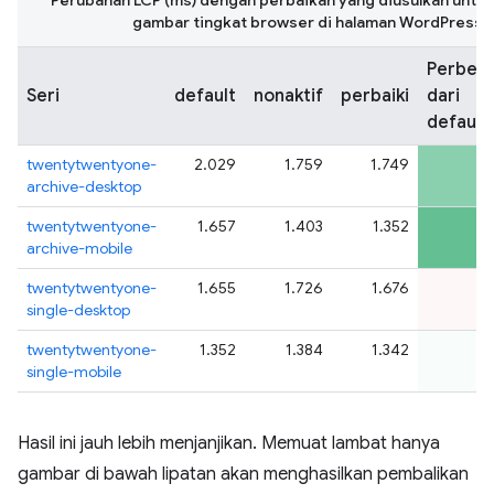
Perubahan LCP (ms) dengan perbaikan yang diusulkan untu
gambar tingkat browser di halaman WordPress 
Perbed
Seri
default
nonaktif
perbaiki
dari
default
twentytwentyone-
2.029
1.759
1.749
-
archive-desktop
twentytwentyone-
1.657
1.403
1.352
-
archive-mobile
twentytwentyone-
1.655
1.726
1.676
single-desktop
twentytwentyone-
1.352
1.384
1.342
single-mobile
Hasil ini jauh lebih menjanjikan. Memuat lambat hanya
gambar di bawah lipatan akan menghasilkan pembalikan