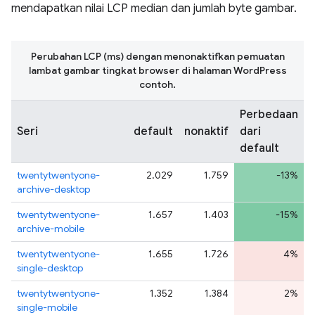
mendapatkan nilai LCP median dan jumlah byte gambar.
Perubahan LCP (ms) dengan menonaktifkan pemuatan
lambat gambar tingkat browser di halaman WordPress
contoh.
Perbedaan
Seri
default
nonaktif
dari
default
twentytwentyone-
2.029
1.759
-13%
archive-desktop
twentytwentyone-
1.657
1.403
-15%
archive-mobile
twentytwentyone-
1.655
1.726
4%
single-desktop
twentytwentyone-
1.352
1.384
2%
single-mobile