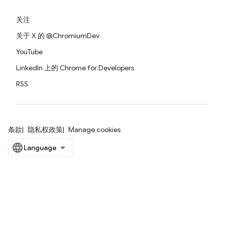
关注
关于 X 的 @ChromiumDev
YouTube
LinkedIn 上的 Chrome for Developers
RSS
条款
隐私权政策
Manage cookies