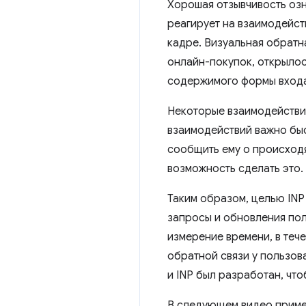
Хорошая отзывчивость озн
реагирует на взаимодейс
кадре. Визуальная обратн
онлайн-покупок, открыло
содержимого формы входа 
Некоторые взаимодействия
взаимодействий важно бы
сообщить ему о происходя
возможность сделать это.
Таким образом, целью INP
запросы и обновления пол
измерение времени, в теч
обратной связи у пользов
и INP был разработан, чт
В следующем видео пример