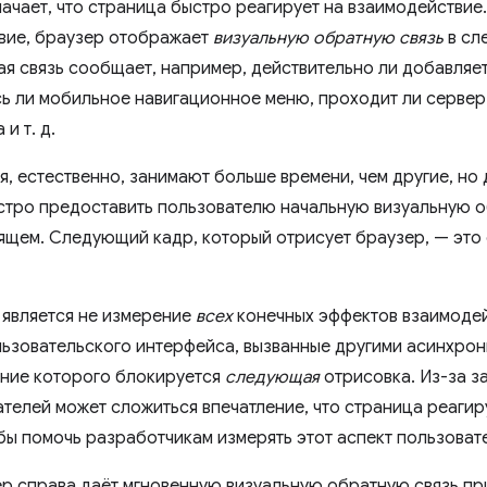
ачает, что страница быстро реагирует на взаимодействие
твие, браузер отображает
визуальную обратную связь
в сл
ая связь сообщает, например, действительно ли добавляет
сь ли мобильное навигационное меню, проходит ли серве
и т. д.
, естественно, занимают больше времени, чем другие, но
стро предоставить пользователю начальную визуальную о
щем. Следующий кадр, который отрисует браузер, — это 
 является не измерение
всех
конечных эффектов взаимодейс
ьзовательского интерфейса, вызванные другими асинхрон
ение которого блокируется
следующая
отрисовка. Из-за з
ателей может сложиться впечатление, что страница реагир
обы помочь разработчикам измерять этот аспект пользоват
 справа даёт мгновенную визуальную обратную связь при