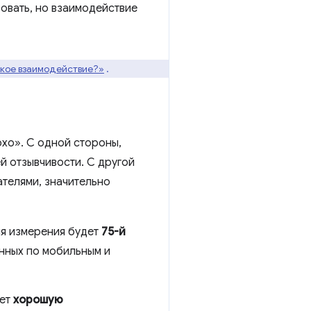
вовать, но взаимодействие
акое взаимодействие?»
.
хо». С одной стороны,
й отзывчивости. С другой
ателями, значительно
ля измерения будет
75-й
анных по мобильным и
еет
хорошую