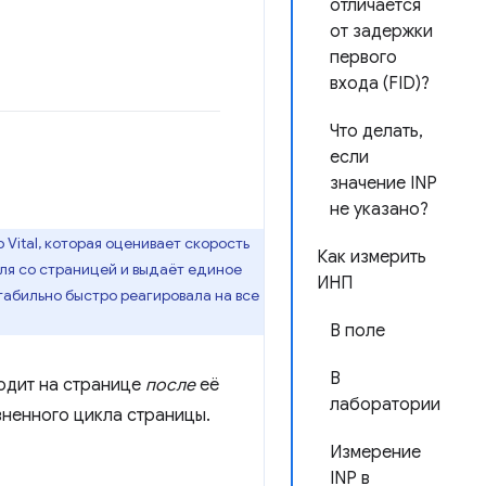
отличается
от задержки
первого
входа (FID)?
Что делать,
если
значение INP
не указано?
Vital, которая оценивает скорость
Как измерить
еля со страницей и выдаёт единое
ИНП
стабильно быстро реагировала на все
В поле
В
одит на странице
после
её
лаборатории
ненного цикла страницы.
Измерение
INP в