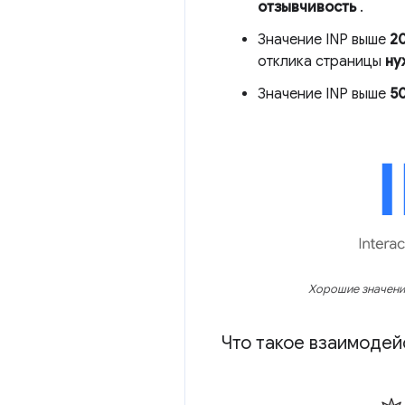
отзывчивость
.
Значение INP выше
2
отклика страницы
ну
Значение INP выше
5
Хорошие значения
Что такое взаимоде