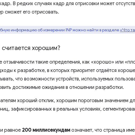
кадр. В редких случаях кадр для отрисовки может отсутст
ер сможет его отрисовать.
бную информацию об измерении INP можно найти в разделе
«Что т
P считается хорошим?
 отзывчивости такие определения, как «хорошо» или «пло
оды к разработке, в которых приоритет отдаётся хороше
ывать, что возможности устройств, используемых пользов
овить достижимые ожидания в отношении разработки.
вателям хороший отклик, хорошим пороговым значением д
ниц, зафиксированных в реальных условиях, сегментиров
ли равное
200 миллисекундам
означает, что страница им