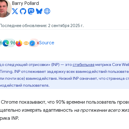
Barry Pollard
 Последнее обновление: 2 сентября 2025 г.
6
96
x
Source
о следующей отрисовки» (INP) — это
стабильная
метрика Core Web 
t Timing. INP отслеживает задержку всех взаимодействий пользоват
ли почти все) взаимодействия. Низкий INP означает, что страница 
модействий пользователя.
 Chrome показывают, что 90% времени пользователь пров
тщательно измерять адаптивность
на протяжении всего
жиз
рика INP.