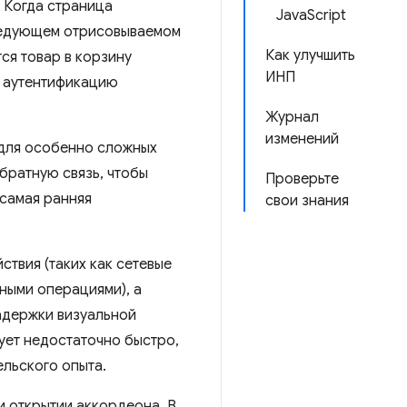
. Когда страница
JavaScript
едующем отрисовываемом
Как улучшить
ся товар в корзину
ИНП
р аутентификацию
Журнал
изменений
 для особенно сложных
братную связь, чтобы
Проверьте
самая ранняя
свои знания
твия (таких как сетевые
ными операциями), а
адержки визуальной
ует недостаточно быстро,
ельского опыта.
 открытии аккордеона. В