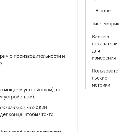
В поле
Типы метрик
Важные
показатели
для
орим о производительности и
измерения
?
Пользовате
льские
метрики
 с мощным устройством), но
м устройством).
показаться, что
один
дет конца, чтобы что-то