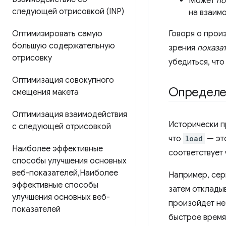
Может
по
следующей отрисовкой (INP)
на взаим
Оптимизировать самую
Говоря о прои
большую содержательную
зрения
показа
отрисовку
убедиться, чт
Оптимизация совокупного
Определе
смещения макета
Оптимизация взаимодействия
Исторически п
с следующей отрисовкой
что
load
— это
Наиболее эффективные
соответствует 
способы улучшения основных
веб-показателей
,
Наиболее
Например, сер
эффективные способы
затем отклады
улучшения основных веб-
произойдет не
показателей
быстрое время 