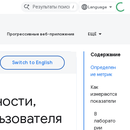
/
Прогрессивные веб-приложения
ЕЩЁ
Содержание
Определен
ие метрик
Как
измеряются
ности
,
показатели
ьзователя
В
лаборато
рии