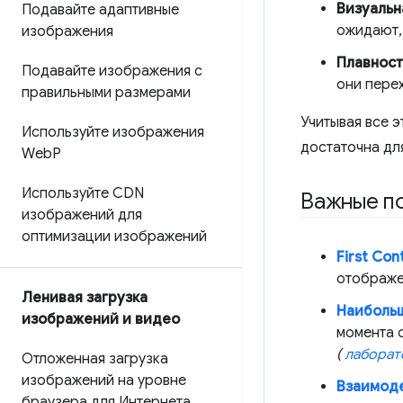
Визуальн
Подавайте адаптивные
ожидают,
изображения
Плавност
Подавайте изображения с
они перех
правильными размерами
Учитывая все э
Используйте изображения
достаточна дл
Web
P
Используйте CDN
Важные по
изображений для
оптимизации изображений
First Cont
отображе
Ленивая загрузка
Наибольш
изображений и видео
момента 
(
лаборат
Отложенная загрузка
изображений на уровне
Взаимоде
браузера для Интернета