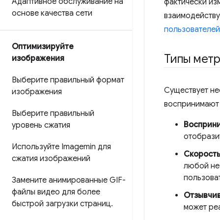
Адаптивное обслуживание на
фактически из
основе качества сети
взаимодейству
пользователей
Оптимизируйте
Типы мет
изображения
Выберите правильный формат
Существует не
изображения
воспринимают 
Выберите правильный
Восприни
уровень сжатия
отобразит
Используйте Imagemin для
Скорость
сжатия изображений
любой не
пользова
Замените анимированные GIF-
файлы видео для более
Отзывчив
быстрой загрузки страниц
.
может ре