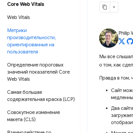
Core Web Vitals
Web Vitals
Метрики
Philip
производительности
,
ориентированные на
пользователя
Мы все слышал
Определение пороговых
о том, как сде
значений показателей Core
Правда в том,
Web Vitals
Сайт може
Самая большая
медленным
содержательная краска (LCP)
Два сайта
Совокупное изменение
загружает
макета (CLS)
отобразит
Взаимодействие со