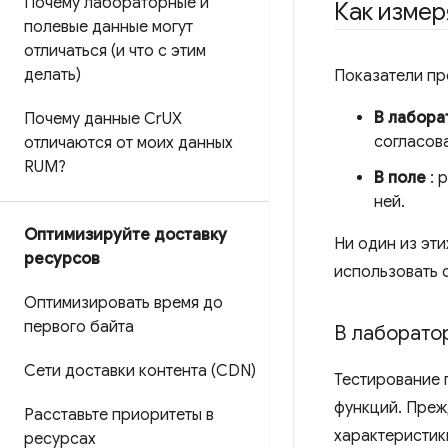
Почему лабораторные и
Как измер
полевые данные могут
отличаться (и что с этим
делать)
Показатели пр
В лабора
Почему данные Cr
UX
согласов
отличаются от моих данных
RUM?
В поле
: 
ней.
Оптимизируйте доставку
Ни один из эти
ресурсов
использовать 
Оптимизировать время до
первого байта
В лаборато
Сети доставки контента (CDN)
Тестирование 
функций. Преж
Расставьте приоритеты в
характеристик
ресурсах