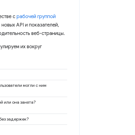
естве с
рабочей группой
новых API и показателей,
одительность веб-страницы.
мулируем их вокруг
льзователи могли с ним
й или она занята?
 без задержек?