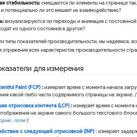
ая стабильность:
смещаются ли элементы на странице так,
 и потенциально ли это мешает их взаимодействию?
ь:
визуализируются ли переходы и анимация с постоянной 
одят из одного состояния в другое?
ти типы показателей производительности, мы надеемся, яс
я отражения всех характеристик производительности стр
казатели для измерения
entful Paint (FCP)
:
измеряет время с момента начала загр
ния какой-либо части содержимого страницы на экране.
ая отрисовка контента (LCP)
:
измеряет время с момента 
отображения на экране самого большого текстового блока
ория
,
поле
)
йствие с следующей отрисовкой (INP)
: измеряет задер