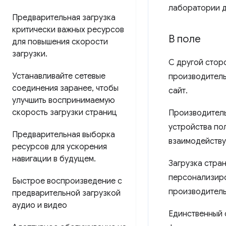
лаборатории д
Предварительная загрузка
критически важных ресурсов
В поле
для повышения скорости
загрузки
.
С другой стор
Устанавливайте сетевые
производитель
соединения заранее
,
чтобы
сайт.
улучшить воспринимаемую
скорость загрузки страниц
Производитель
устройства пол
Предварительная выборка
взаимодействуе
ресурсов для ускорения
навигации в будущем
.
Загрузка стра
персонализиро
Быстрое воспроизведение с
производитель
предварительной загрузкой
аудио и видео
Единственный 