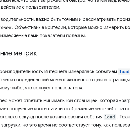
казаться,
что сайт загружается быстро, но затем медленно
одействие с пользователем.
зводительности, важно быть точным и рассматривать произ
телей
. Объективные критерии, которые можно измерить ко
о измеряемые вами показатели полезны.
ние метрик
роизводительность Интернета измерялась событием
load
 четко определенный момент жизненного цикла страницы,
чему-либо, что волнует пользователя.
вер может ответить минимальной страницей, которая «заг
вает получение контента или отображение чего-либо на ст
сколько секунд после возникновения события
load
. Тех
загрузки, но это время не соответствует тому, как пользо