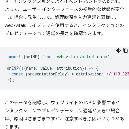
す。インタラクションによるイベント ハンドラの処理に
よって、ユーザー インターフェースの視覚的な状態が変化
した場合に発生します。処理時間や入力遅延と同様に、
web-vitals ライブラリを使用すると、インタラクションの
プレゼンテーション遅延の長さを確認できます。
import
{
onINP
}
from
'web-vitals/attribution'
;
onINP
(({
name
,
value
,
attribution
})
=
>
{
const
{
presentationDelay
}
=
attribution
;
// 113.32
});
このデータを記録し、ウェブサイトの INP に影響するイ
ンタラクションでプレゼンテーション遅延が大きい場合
は、原因はさまざまですが、注意すべき原因がいくつかあ
ります。