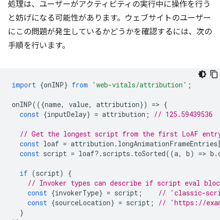
処理は、ユーザーがアクティビティの実行中に操作を行う
と妨げになる可能性があります。ウェブサイトのユーザー
にこの問題が発生しているかどうかを確認するには、次の
手順を行います。
import
{
onINP
}
from
'web-vitals/attribution'
;
onINP
(({
name
,
value
,
attribution
})
=
>
{
const
{
inputDelay
}
=
attribution
;
// 125.59439536
// Get the longest script from the first LoAF entr
const
loaf
=
attribution
.
longAnimationFrameEntries
const
script
=
loaf
?
.
scripts
.
toSorted
((
a
,
b
)
=
>
b
.
if
(
script
)
{
// Invoker types can describe if script eval blo
const
{
invokerType
}
=
script
;
// 'classic-scr
const
{
sourceLocation
}
=
script
;
// 'https://exa
}