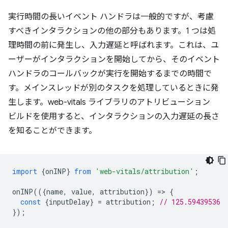
実行時間の長いイベント ハンドラは一般的ですが、考慮
すべきインタラクションの他の部分もあります。1 つは処
理時間の前に発生し、入力遅延
と呼ばれます。これは、ユ
ーザーがインタラクションを開始してから、そのイベント
ハンドラのコールバックが実行を開始するまでの時間で
す。メインスレッドが別のタスクを処理しているときに発
生します。web-vitals ライブラリのアトリビューション
ビルドを使用すると、インタラクションの入力遅延の長さ
を知ることができます。
import
{
onINP
}
from
'web-vitals/attribution'
;
onINP
(({
name
,
value
,
attribution
})
=
>
{
const
{
inputDelay
}
=
attribution
;
// 125.59439536
});