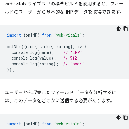
web-vitals ライブラリの標準ビルドを使用すると、フィー
ルドのユーザーから基本的な INP データを取得できます。
import
{
onINP
}
from
'web-vitals'
;
onINP
(({
name
,
value
,
rating
})
=
>
{
console
.
log
(
name
);
// 'INP'
console
.
log
(
value
);
// 512
console
.
log
(
rating
);
// 'poor'
});
ユーザーから収集したフィールド データを分析するに
は、このデータをどこかに送信する必要があります。
import
{
onINP
}
from
'web-vitals'
;