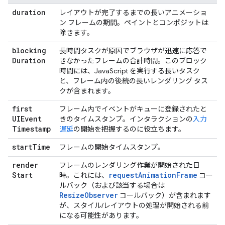
duration
レイアウトが完了するまでの長いアニメーショ
ン フレームの期間。ペイントとコンポジットは
除きます。
blocking
長時間タスクが原因でブラウザが迅速に応答で
Duration
きなかったフレームの合計時間。このブロック
時間には、JavaScript を実行する長いタスク
と、フレーム内の後続の長いレンダリング タス
クが含まれます。
first
フレーム内でイベントがキューに登録されたと
UIEvent
きのタイムスタンプ。インタラクションの
入力
Timestamp
遅延
の開始を把握するのに役立ちます。
start
Time
フレームの開始タイムスタンプ。
render
フレームのレンダリング作業が開始された日
Start
requestAnimationFrame
時。これには、
コー
ルバック（および該当する場合は
ResizeObserver
コールバック）が含まれます
が、スタイル/レイアウトの処理が開始される前
になる可能性があります。