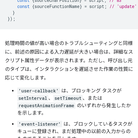
const
{
sourceCharPosition
}
=
script
;
// 83
const
{
sourceFunctionName
}
=
script
;
// 'update'
}
});
処理時間の値が高い場合のトラブルシューティングと同様
に、前述の原因による入力遅延が大きい場合は、詳細なス
クリプト属性データが表示されます。ただし、呼び出し元
のタイプは、インタラクションを遅延させた作業の性質に
応じて変化します。
'user-callback'
は、ブロッキング タスクが
setInterval
、
setTimeout
、または
requestAnimationFrame
のいずれから発生したか
を示します。
'event-listener'
は、ブロックしているタスクが
キューに登録され、まだ処理中の以前の入力からの