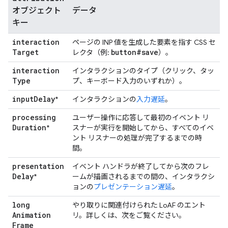
オブジェクト
データ
キー
interaction
ページの INP 値を生成した要素を指す CSS セ
Target
button#save
レクタ（例:
）。
interaction
インタラクションのタイプ（クリック、タッ
Type
プ、キーボード入力のいずれか）。
input
Delay
*
インタラクションの
入力遅延
。
processing
ユーザー操作に応答して最初のイベント リ
Duration
*
スナーが実行を開始してから、すべてのイベ
ント リスナーの処理が完了するまでの時
間。
presentation
イベント ハンドラが終了してから次のフレ
Delay
*
ームが描画されるまでの間の、インタラクシ
ョンの
プレゼンテーション遅延
。
long
やり取りに関連付けられた LoAF のエント
Animation
リ。詳しくは、次をご覧ください。
Frame