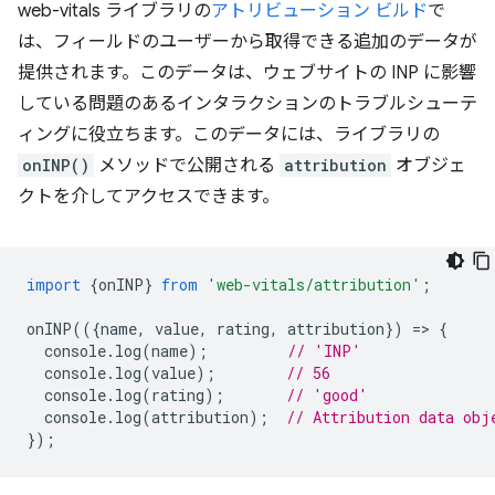
web-vitals ライブラリの
アトリビューション ビルド
で
は、フィールドのユーザーから取得できる追加のデータが
提供されます。このデータは、ウェブサイトの INP に影響
している問題のあるインタラクションのトラブルシューテ
ィングに役立ちます。このデータには、ライブラリの
onINP()
メソッドで公開される
attribution
オブジェ
クトを介してアクセスできます。
import
{
onINP
}
from
'web-vitals/attribution'
;
onINP
(({
name
,
value
,
rating
,
attribution
})
=
>
{
console
.
log
(
name
);
// 'INP'
console
.
log
(
value
);
// 56
console
.
log
(
rating
);
// 'good'
console
.
log
(
attribution
);
// Attribution data obj
});