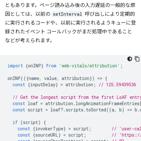
ともあります。ページ読み込み後の入力遅延の一般的な原
因としては、以前の
setInterval
呼び出しにより定期的
に実行されるコードや、以前に実行されるようキューに登
録されたイベント コールバックがまだ処理中であること
などが考えられます。
import
{
onINP
}
from
'web-vitals/attribution'
;
onINP
(({
name
,
value
,
attribution
})
=
>
{
const
{
inputDelay
}
=
attribution
;
// 125.59439536
// Get the longest script from the first LoAF entr
const
loaf
=
attribution
.
longAnimationFrameEntries
const
script
=
loaf
?
.
scripts
.
toSorted
((
a
,
b
)
=
>
b
.
if
(
script
)
{
const
{
invokerType
}
=
script
;
// 'user-ca
const
{
sourceURL
}
=
script
;
// 'https:/