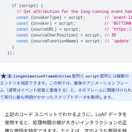
if
(
script
)
{
// Get attribution for the long-running event ha
const
{
invokerType
}
=
script
;
// 'event-l
const
{
invoker
}
=
script
;
// 'BUTTON#
const
{
sourceURL
}
=
script
;
// 'https:/
const
{
sourceCharPosition
}
=
script
;
// 83
const
{
sourceFunctionName
}
=
script
;
// 'update'
}
});
注:
配列と
配列には複数の
longAnimationFrameEntries
script
エントリを指定できます。この例では、最後のアニメーション フレー
ム（通常はイベント処理と重複する）と、そのフレームに関連付けられ
て実行に最も時間がかかったスクリプトデータを取得します。
上記のコード スニペットでわかるように、LoAF データを
使用すると、処理時間の値が大きいインタラクションの正
確な原因を特定できます。たとえば、次のような原因を特