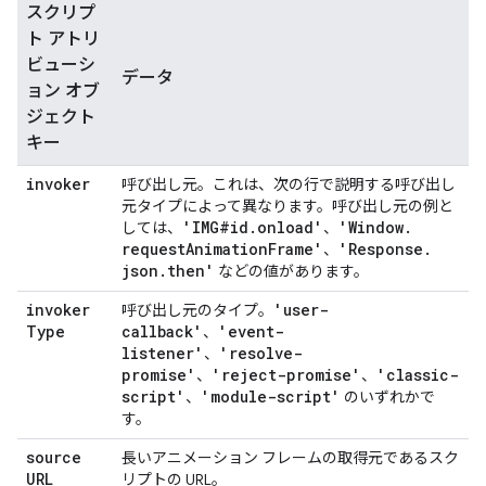
スクリプ
ト アトリ
ビューシ
データ
ョン オブ
ジェクト
キー
invoker
呼び出し元。これは、次の行で説明する呼び出し
元タイプによって異なります。呼び出し元の例と
'IMG#id
.
onload'
'Window
.
しては、
、
request
Animation
Frame'
'Response
.
、
json
.
then'
などの値があります。
invoker
'user-
呼び出し元のタイプ。
Type
callback'
'event-
、
listener'
'resolve-
、
promise'
'reject-promise'
'classic-
、
、
script'
'module-script'
、
のいずれかで
す。
source
長いアニメーション フレームの取得元であるスク
URL
リプトの URL。