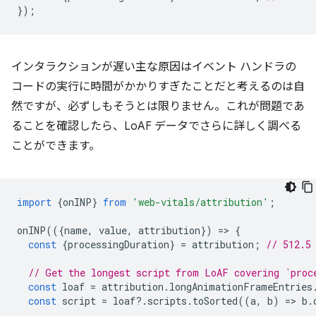
});
インタラクションが遅い主な原因はイベント ハンドラの
コードの実行に時間がかかりすぎたことだと考えるのは自
然ですが、必ずしもそうとは限りません。これが問題であ
ることを確認したら、LoAF データでさらに詳しく調べる
ことができます。
import
{
onINP
}
from
'web-vitals/attribution'
;
onINP
(({
name
,
value
,
attribution
})
=
>
{
const
{
processingDuration
}
=
attribution
;
// 512.5
// Get the longest script from LoAF covering `proc
const
loaf
=
attribution
.
longAnimationFrameEntries
const
script
=
loaf
?
.
scripts
.
toSorted
((
a
,
b
)
=
>
b
.