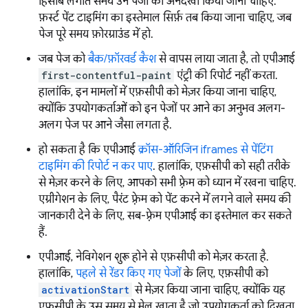
हिसाब लगाते समय उन पेजों को अनदेखा किया जाना चाहिए.
फ़र्स्ट पेंट टाइमिंग का इस्तेमाल सिर्फ़ तब किया जाना चाहिए, जब
पेज पूरे समय फ़ोरग्राउंड में हो.
जब पेज को
बैक/फ़ॉरवर्ड कैश
से वापस लाया जाता है, तो एपीआई
first-contentful-paint
एंट्री की रिपोर्ट नहीं करता.
हालांकि, इन मामलों में एफ़सीपी को मेज़र किया जाना चाहिए,
क्योंकि उपयोगकर्ताओं को इन पेजों पर आने का अनुभव अलग-
अलग पेज पर आने जैसा लगता है.
हो सकता है कि एपीआई
क्रॉस-ऑरिजिन iframes से पेंटिंग
टाइमिंग की रिपोर्ट न कर पाए
. हालांकि, एफ़सीपी को सही तरीके
से मेज़र करने के लिए, आपको सभी फ़्रेम को ध्यान में रखना चाहिए.
एग्रीगेशन के लिए, पैरंट फ़्रेम को पेंट करने में लगने वाले समय की
जानकारी देने के लिए, सब-फ़्रेम एपीआई का इस्तेमाल कर सकते
हैं.
एपीआई, नेविगेशन शुरू होने से एफ़सीपी को मेज़र करता है.
हालांकि,
पहले से रेंडर किए गए पेजों
के लिए, एफ़सीपी को
activationStart
से मेज़र किया जाना चाहिए, क्योंकि यह
एफ़सीपी के उस समय से मेल खाता है जो उपयोगकर्ता को दिखता