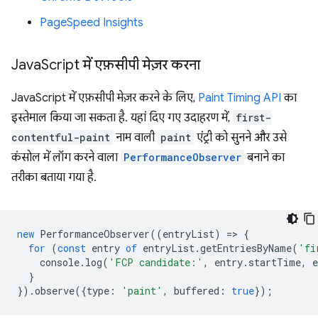
PageSpeed Insights
Java
Script में एफ़सीपी मेज़र करना
JavaScript में एफ़सीपी मेज़र करने के लिए,
Paint Timing API
का
इस्तेमाल किया जा सकता है. यहां दिए गए उदाहरण में,
first-
contentful-paint
नाम वाली
paint
एंट्री को सुनने और उसे
कंसोल में लॉग करने वाला
PerformanceObserver
बनाने का
तरीका बताया गया है.
new
PerformanceObserver
((
entryList
)
=
>
{
for
(
const
entry
of
entryList
.
getEntriesByName
(
'fi
console
.
log
(
'FCP candidate:'
,
entry
.
startTime
,
e
}
}).
observe
({
type
:
'paint'
,
buffered
:
true
});