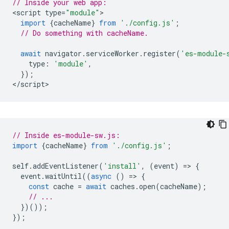
// Inside your web app:
<
script
type
=
"module"
import
{
cacheName
}
from
'./config.js'
;
// Do something with cacheName.
await
navigator
.
serviceWorker
.
register
(
'es-module-
type
:
'module'
,
});
<
/script
// Inside es-module-sw.js:
import
{
cacheName
}
from
'./config.js'
;
self
.
addEventListener
(
'install'
,
(
event
)
=
>
{
event
.
waitUntil
((
async
()
=
>
{
const
cache
=
await
caches
.
open
(
cacheName
);
// ...
})());
});