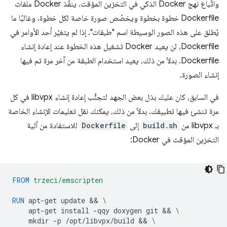
واتّباع نهج Docker الذكي في التخزين المؤقت. ينفّذ Docker ملفات
Dockerfile خطوة بخطوة ويخصّص صورة خاصة لكل خطوة. وغالبًا ما
يُطلق على هذه الصور الوسيطة اسم "طبقات". إذا لم يتغيّر أحد الأوامر في
Dockerfile، لن يعيد Docker تشغيل هذه الخطوة عند إعادة إنشاء
Dockerfile. بدلاً من ذلك، يعيد استخدام الطبقة من آخر مرة تم فيها
إنشاء الصورة.
في السابق، كان عليك بذل بعض الجهد لتجنُّب إعادة إنشاء libvpx في كل
مرة تنشئ فيها تطبيقك. بدلاً من ذلك، يمكنك نقل تعليمات الإنشاء الخاصة
بـ libvpx من
build.sh
إلى
Dockerfile
للاستفادة من آلية
التخزين المؤقت في Docker:
FROM
trzeci/emscripten
RUN
apt-get
update
 && 
\
apt-get
install
-qqy
doxygen
git
 && 
\
mkdir
-p
/opt/libvpx/build
 && 
\