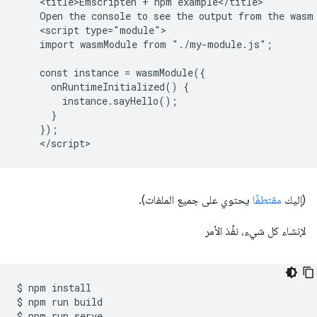
    <title>Emscripten + npm example</title>

    Open the console to see the output from the wasm 
    <script type="module">

    import wasmModule from "./my-module.js";

    const instance = wasmModule({

      onRuntimeInitialized() {

        instance.sayHello();

      }

    });

(إليك
مقتطفًا
يحتوي على جميع الملفات).
لإنشاء كل شيء، نفِّذ الأمر
$
npm
install

$
npm
run
build

$
npm
run