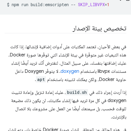
$
npm
run
build:emscripten
--
SKIP_LIBVPX
=
1
تخصيص بيئة الإصدار
في بعض الأحيان، تعتمد المكتبات على أدوات إضافية لإنشائها. إذا كانت
هذه التبعيات غير متوفّرة في بيئة الإنشاء التي توفّرها صورة Docker،
عليك إضافتها بنفسك. على سبيل المثال، لنفترض أنّك تريد أيضًا إنشاء
مستندات libvpx باستخدام
doxygen
. لا يتوفّر Doxygen داخل
حاوية Docker، ولكن يمكنك تثبيته باستخدام
apt
.
إذا أردت إجراء ذلك في
build.sh
، عليك إعادة تنزيل وإعادة تثبيت
doxygen في كل مرة تريد فيها إنشاء مكتبتك. لن يكون ذلك مضيعة
للوقت فحسب، بل سيمنعك أيضًا من العمل على مشروعك بلا اتصال
بالإنترنت.
في هذه الحالة، من المنطقي إنشاء صورة Docker خاصة بك. يتم إنشاء