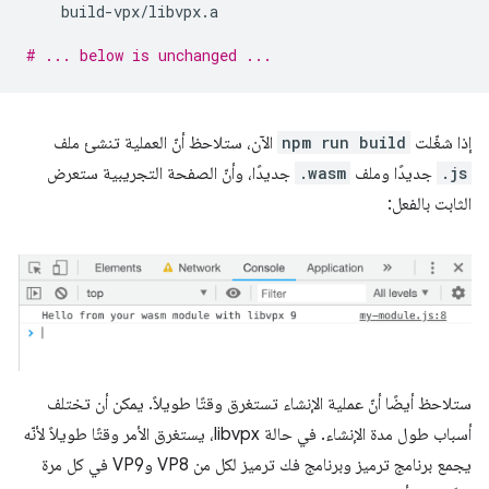
build
-
vpx
/
libvpx
.
a
# ... below is unchanged ...
إذا شغّلت
npm run build
الآن، ستلاحظ أنّ العملية تنشئ ملف
.js
جديدًا وملف
.wasm
جديدًا، وأنّ الصفحة التجريبية ستعرض
الثابت بالفعل:
ستلاحظ أيضًا أنّ عملية الإنشاء تستغرق وقتًا طويلاً. يمكن أن تختلف
أسباب طول مدة الإنشاء. في حالة libvpx، يستغرق الأمر وقتًا طويلاً لأنّه
يجمع برنامج ترميز وبرنامج فك ترميز لكل من VP8 وVP9 في كل مرة