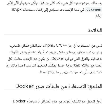
بعد ذلك، سيتم تنفيذ كل شيء كما كان من قبل، ولكن سيتوفّر الآن الأمر
doxygen
في بيئة الإنشاء، ما سيؤدي إلى إنشاء مستندات libvpx
أيضًا.
الخاتمة
ليس من المستغرب أنّ رمز C/C++‎ وnpm لا يتوافقان بشكل طبيعي،
ولكن يمكنك جعلهما يعملان بشكل مريح تمامًا باستخدام بعض الأدوات
الإضافية والعزل الذي يوفّره Docker. لن يكون هذا الإعداد مناسبًا لكل
المشاريع، ولكنّه نقطة بداية جيدة يمكنك تعديلها لتناسب احتياجاتك. إذا
كانت لديك أي تحسينات، يُرجى مشاركتها معنا.
الملحق: الاستفادة من طبقات صور Docker
الحل البديل هو تغليف المزيد من هذه المشاكل باستخدام Docker