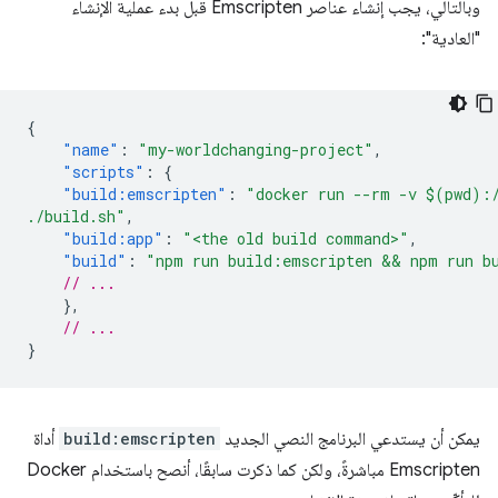
وبالتالي، يجب إنشاء عناصر Emscripten قبل بدء عملية الإنشاء
"العادية":
{
"name"
:
"my-worldchanging-project"
,
"scripts"
:
{
"build:emscripten"
:
"docker run --rm -v $(pwd):
./build.sh"
,
"build:app"
:
"<the old build command>"
,
"build"
:
"npm run build:emscripten && npm run b
// ...
},
// ...
}
يمكن أن يستدعي البرنامج النصي الجديد
build:emscripten
أداة
Emscripten مباشرةً، ولكن كما ذكرت سابقًا، أنصح باستخدام Docker