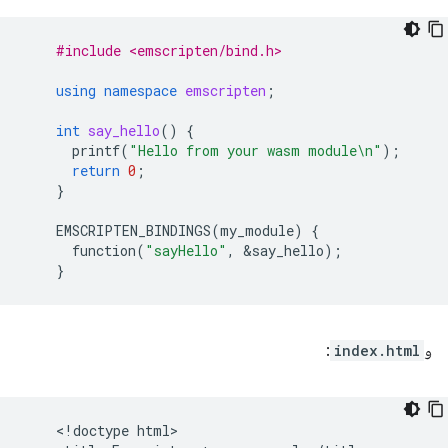
#include <emscripten/bind.h>
using
namespace
emscripten
;
int
say_hello
()
{
printf
(
"Hello from your wasm module
\n
"
);
return
0
;
}
EMSCRIPTEN_BINDINGS
(
my_module
)
{
function
(
"sayHello"
,
&
say_hello
);
}
و
index.html
:
    <!doctype html>
