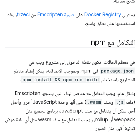
نتائج مماثلة.
يحتوي
Docker Registry
على
صورة Emscripten
من
trzeci
، وقد
استخدمتها على نطاق واسع.
التكامل مع npm
في معظم الحالات، تكون نقطة الدخول إلى مشروع ويب هي
package.json
في npm. وبموجب الاتفاقية، يمكن إنشاء معظم
المشاريع باستخدام
npm install && npm run build
.
بشكل عام، يجب التعامل مع عناصر البناء التي ينتجها Emscripten
(ملف
.js
وملف
.wasm
) على أنّها وحدة JavaScript أخرى وأصل
آخر. يمكن أن يتعامل مع ملف JavaScript برنامج تجميع مثل
webpack أو rollup، ويجب التعامل مع ملف wasm مثل أي مادة عرض
ثنائية أكبر، مثل الصور.