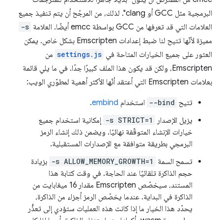
البرمجية مثل GCC أو clang". لذلك، من المرجّح أن يتم تنفيذ جميع
العلامات التي قد تعرفها من GCC بواسطة emcc أيضًا. العلامة
-s
مميزة لأنّها تتيح لنا ضبط إعدادات Emscripten بشكل خاص. يمكن
العثور على جميع الخيارات المتاحة في
settings.js
من
Emscripten، ولكن قد يكون هذا الملف كبيرًا جدًا. في ما يلي قائمة
بعلامات Emscripten التي أعتقد أنّها الأكثر أهمية لمطوّري الويب:
تتيح
--bind
استخدام
embind
.
يزيل الإصدار
-s STRICT=1
إمكانية استخدام جميع
خيارات الإنشاء المتوقّفة نهائيًا. ويضمن ذلك إنشاء الرمز
البرمجي بطريقة متوافقة مع الإصدارات المستقبلية.
تسمح السمة
-s ALLOW_MEMORY_GROWTH=1
بزيادة
حجم الذاكرة تلقائيًا عند الحاجة. في وقت كتابة هذا
المستند، سيخصّص Emscripten مقدار 16 ميغابايت من
الذاكرة في البداية. عندما يخصّص الرمز أجزاء من الذاكرة،
يحدّد هذا الخيار ما إذا كانت هذه العمليات ستؤدي إلى تعذُّر