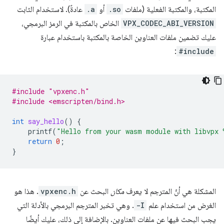
المكتبة، والمكتبة الفعلية (ملفات
.so
أو
.a
عادةً). لاستخدام الثابت
VPX_CODEC_ABI_VERSION
الخاص بالمكتبة في الرمز البرمجي،
عليك تضمين ملفات العناوين الخاصة بالمكتبة باستخدام عبارة
:
#include
#include
"vpxenc.h"
#include <emscripten/bind.h>
int
say_hello
()
{
printf
(
"Hello from your wasm module with libvpx 
return
0
;
}
المشكلة هي أنّ المترجم لا يعرف
مكان
البحث عن
vpxenc.h
. هذا هو
الغرض من استخدام علم
-I
. وهي تخبر المترجم البرمجي بالأدلة التي
يجب البحث فيها عن ملفات العناوين. بالإضافة إلى ذلك، عليك أيضًا