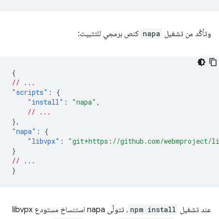
وتأكَّد من تشغيل
napa
كنص برمجي للتثبيت:
{
// ...
"scripts"
:
{
"install"
:
"napa"
,
// ...
},
"napa"
:
{
"libvpx"
:
"git+https://github.com/webmproject/l
}
// ...
}
عند تشغيل
npm install
، تتولّى napa استنساخ مستودع libvpx