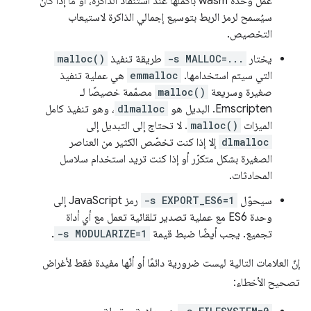
عمل وحدة wasm بأكملها عند استنفاد الذاكرة، أو ما إذا كان
سيُسمح لرمز الربط بتوسيع إجمالي الذاكرة لاستيعاب
التخصيص.
يختار
-s MALLOC=...
طريقة تنفيذ
malloc()
التي سيتم استخدامها. ‫
emmalloc
هي عملية تنفيذ
صغيرة وسريعة
malloc()
مصمّمة خصيصًا لـ
Emscripten. البديل هو
dlmalloc
، وهو تنفيذ كامل
الميزات
malloc()
. لا تحتاج إلى التبديل إلى
dlmalloc
إلا إذا كنت تخصّص الكثير من العناصر
الصغيرة بشكل متكرّر أو إذا كنت تريد استخدام سلاسل
المحادثات.
سيحوّل
-s EXPORT_ES6=1
رمز JavaScript إلى
وحدة ES6 مع عملية تصدير تلقائية تعمل مع أي أداة
تجميع. يجب أيضًا ضبط قيمة
-s MODULARIZE=1
.
إنّ العلامات التالية ليست ضرورية دائمًا أو أنّها مفيدة فقط لأغراض
تصحيح الأخطاء: