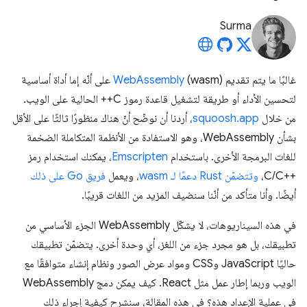
Surma
غالبًا ما يتم تقديم
WebAssembly
(wasm) على أنّه إما أداة أساسية
لتحسين الأداء أو طريقة لتشغيل قاعدة رموز C++ الحالية على الويب.
من خلال
squoosh.app
، أردنا أن نوضّح أنّ هناك منظورًا ثالثًا على الأقل
بشأن WebAssembly، وهو الاستفادة من الأنظمة المتكاملة الضخمة
للغات البرمجة الأخرى. باستخدام
Emscripten
، يمكنك استخدام رمز
C/C++‎،
وتتضمّن Rust دعمًا لـ wasm
، ويعمل
فريق Go على ذلك
أيضًا. وأنا متأكد من أنّنا سنضيف المزيد من اللغات قريبًا.
في هذه السيناريوهات، لا يشكّل WebAssembly الجزء الأساسي من
تطبيقك، بل هو مجرد جزء من اللغز، أي وحدة أخرى. يتضمّن تطبيقك
حاليًا JavaScript وCSS ومواد عرض الصور ونظام إنشاء متوافقًا مع
الويب وربما إطار عمل مثل React. كيف يمكن دمج WebAssembly
في عملية الإعداد هذه؟ في هذه المقالة، سنشرح كيفية إجراء ذلك