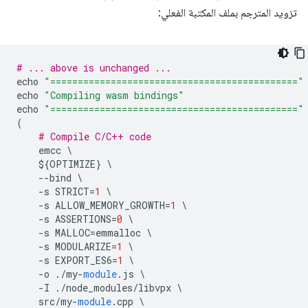
تزويد المترجم بملف المكتبة الفعلي:
# ... above is unchanged ...
echo
"============================================="
echo
"Compiling wasm bindings"
echo
"============================================="
(
# Compile C/C++ code
emcc
$
{
OPTIMIZE
}
--
bind
-
s
STRICT
=
1
-
s
ALLOW_MEMORY_GROWTH
=
1
-
s
ASSERTIONS
=
0
-
s
MALLOC
=
emmalloc
-
s
MODULARIZE
=
1
-
s
EXPORT_ES6
=
1
-
o
.
/
my
-
module
.
js
-
I
.
/
node_modules
/
libvpx
src
/
my
-
module
.
cpp