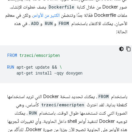
صور Docker من خلال كتابة
Dockerfile
يصف خطوات الإنشاء.
ملفات Dockerfile فعّالة جدًا وتتضمّن
الكثير من الأوامر
، ولكن في معظم
الأحيان، يمكنك الاكتفاء باستخدام
FROM
و
RUN
و
ADD
. في هذه
الحالة:
FROM
trzeci/emscripten
RUN
apt-get
update
 && 
\
apt-get
install
-qqy
باستخدام
FROM
، يمكنك تحديد نسخة Docker التي تريد استخدامها
كنقطة بداية. لقد اخترتُ
trzeci/emscripten
كأساس، وهي
الصورة التي كنت تستخدمها طوال الوقت. باستخدام
RUN
، يمكنك
توجيه Docker لتنفيذ أوامر shell داخل الحاوية. وأي تغييرات تُجريها
هذه الأوامر على الحاوية تصبح الآن جزءًا من صورة Docker. للتأكّد من