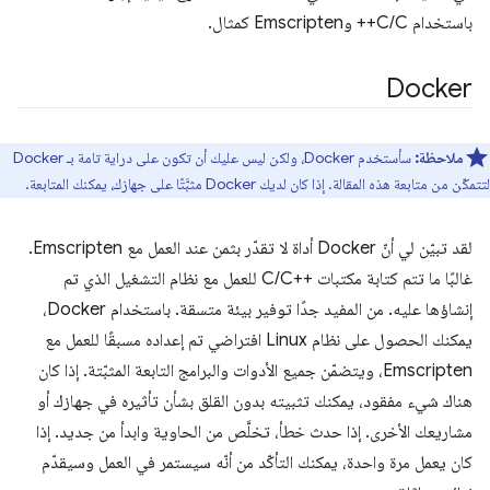
باستخدام C/C++ وEmscripten كمثال.
Docker
ملاحظة:
سأستخدم Docker، ولكن ليس عليك أن تكون على دراية تامة بـ Docker
لتتمكّن من متابعة هذه المقالة. إذا كان لديك Docker مثبَّتًا على جهازك، يمكنك المتابعة.
لقد تبيّن لي أنّ Docker أداة لا تقدّر بثمن عند العمل مع Emscripten.
غالبًا ما تتم كتابة مكتبات C/C++‎ للعمل مع نظام التشغيل الذي تم
إنشاؤها عليه. من المفيد جدًا توفير بيئة متسقة. باستخدام Docker،
يمكنك الحصول على نظام Linux افتراضي تم إعداده مسبقًا للعمل مع
Emscripten، ويتضمّن جميع الأدوات والبرامج التابعة المثبّتة. إذا كان
هناك شيء مفقود، يمكنك تثبيته بدون القلق بشأن تأثيره في جهازك أو
مشاريعك الأخرى. إذا حدث خطأ، تخلَّص من الحاوية وابدأ من جديد. إذا
كان يعمل مرة واحدة، يمكنك التأكّد من أنّه سيستمر في العمل وسيقدّم