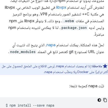
مشروعك يدويًا أو استخدام npm لإدارة هذا النوع من التبعيات أيضًا.
لنفترض أنّني أريد استخدام
libvpx
في تطبيق الويب الخاص بي. ‏libvpx
هي مكتبة C++ لتشفير الصور باستخدام VP8، وهو برنامج الترميز
المستخدَم في ملفات
.webm
. ومع ذلك، لا يتوفّر libvpx على npm
وليس لديه
package.json
، لذا لا يمكنني تثبيته باستخدام npm
مباشرةً.
لحلّ هذه المشكلة، يمكنك استخدام
napa
، الذي يتيح لك تثبيت أي
عنوان URL لمستودع git كعنصر تابع في المجلد
node_modules
.
ملاحظة:
إذا لم يعجبك استخدام napa، يُرجى الاطّلاع على الملحق للحصول على حل
أكثر تركيزًا على Docker ولا يتطلّب استخدام napa.
ثبِّت napa كحزمة تابعة:
$
npm
install
--save