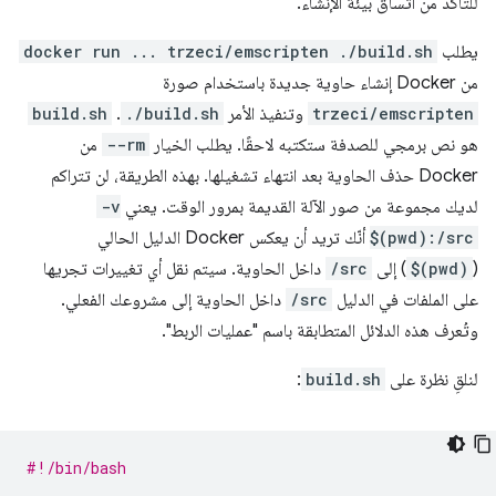
للتأكّد من اتساق بيئة الإنشاء.
يطلب
docker run ... trzeci/emscripten ./build.sh
من Docker إنشاء حاوية جديدة باستخدام صورة
trzeci/emscripten
وتنفيذ الأمر
./build.sh
. ‫
build.sh
هو نص برمجي للصدفة ستكتبه لاحقًا. يطلب الخيار
--rm
من
Docker حذف الحاوية بعد انتهاء تشغيلها. بهذه الطريقة، لن تتراكم
لديك مجموعة من صور الآلة القديمة بمرور الوقت. يعني
-v
$(pwd):/src
أنّك تريد أن يعكس Docker الدليل الحالي
(
$(pwd)
) إلى
/src
داخل الحاوية. سيتم نقل أي تغييرات تجريها
على الملفات في الدليل
/src
داخل الحاوية إلى مشروعك الفعلي.
وتُعرف هذه الدلائل المتطابقة باسم "عمليات الربط".
لنلقِ نظرة على
build.sh
:
#!/bin/bash