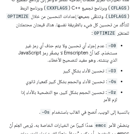
(
CFLAGS
) وبرنامج تجميع C++‎ (
CXXFLAGS
) وبرنامج الربط
(
LDFLAGS
). وتتلقّى جميعها إعدادات التحسين من خلال
OPTIMIZE
للتأكّد من تحسين كل شيء بالطريقة نفسها. هناك قيمتان محتملتان
للمتغيّر
OPTIMIZE
:
-O0
: عدم إجراء أي تحسين ولا يتم حذف أي رمز غير
مستخدَم، كما أنّ Emscripten لا يصغّر رمز JavaScript
الذي ينشئه. وهو مفيد لتصحيح الأخطاء.
-O3
: تحسين الأداء بشكلٍ كبير
-Os
: تحسين الأداء والحجم بشكل كبير كمعيار ثانوي
-Oz
: تحسين الحجم بشكل كبير، مع التضحية بالأداء إذا
لزم الأمر
بالنسبة إلى الويب، أنصح في الغالب باستخدام
-Os
.
يتضمّن الأمر
emcc
عددًا كبيرًا من الخيارات الخاصة به. يُرجى العِلم أنّ
emcc من المفترض أن يكون "بديلاً جاهزًا للاستخدام للمترجمات