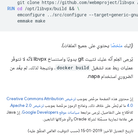
git
clone
https://github.com/webmproject/libvpx
RUN
cd
/opt/libvpx/build
 && 
\
emconfigure
../src/configure
--target
=
generic-gn
emmake
(إليك
ملخصًا
يحتوي على جميع الملفات).
يُرجى العِلم أنّه عليك تثبيت git يدويًا واستنساخ libvpx لأنّه لا تتوفّر
عمليات ربط عند تشغيل
docker build
. ونتيجة لذلك، لم يعُد من
الضروري استخدام napa.
إنّ محتوى هذه الصفحة مرخّص بموجب
ترخيص Creative Commons Attribution
4.0‏
ما لم يُنصّ على خلاف ذلك، ونماذج الرموز مرخّصة بموجب
ترخيص Apache 2.0‏
.
للاطّلاع على التفاصيل، يُرجى مراجعة
سياسات موقع Google Developers‏
. إنّ Java
هي علامة تجارية مسجَّلة لشركة Oracle و/أو شركائها التابعين.
تاريخ التعديل الأخير: 2019-01-15 (حسب التوقيت العالمي المتفَّق عليه)