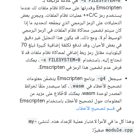
-s FILESYSTEM=0
هي علامة مرتبطة بـ
Emscripten وقدرتها على محاكاة نظام ملفات لك عندما
يستخدم رمز C/C++ عمليات نظام الملفات. ويجري بعض
التحليلات على الرمز البرمجي الذي يجمّعه لتحديد ما إذا
كان سيتم تضمين محاكاة نظام الملفات في الرمز البرمجي
الوسيط أم لا. ومع ذلك، قد يكون هذا التحليل غير دقيق
في بعض الأحيان، وقد تدفع تكلفة إضافية كبيرة تبلغ 70
كيلوبايت مقابل رمز ربط إضافي لمحاكاة نظام ملفات قد لا
تحتاج إليه. باستخدام
-s FILESYSTEM=0
، يمكنك
فرض عدم تضمين هذا الرمز في Emscripten.
سيجعل
-g4
برنامج Emscripten يتضمّن معلومات
تصحيح الأخطاء في
.wasm
، كما سيصدر ملفًا لخرائط
المصدر لوحدة wasm. يمكنك الاطّلاع على مزيد من
المعلومات حول تصحيح الأخطاء باستخدام Emscripten
في
قسم تصحيح الأخطاء
.
وهذا كل ما في الأمر! لاختبار عملية الإعداد هذه، لننشئ
my-
module.cpp
صغيرًا: