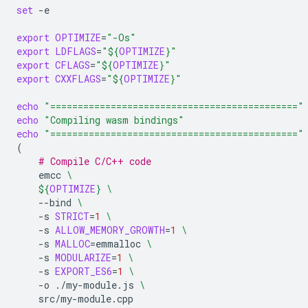
set
-e

export
OPTIMIZE
=
"-Os"
export
LDFLAGS
=
"
${
OPTIMIZE
}
"
export
CFLAGS
=
"
${
OPTIMIZE
}
"
export
CXXFLAGS
=
"
${
OPTIMIZE
}
"
echo
"============================================="
echo
"Compiling wasm bindings"
echo
"============================================="
(
# Compile C/C++ code
emcc
\
${
OPTIMIZE
}
\
--bind
\
-s
STRICT
=
1
\
-s
ALLOW_MEMORY_GROWTH
=
1
\
-s
MALLOC
=
emmalloc
\
-s
MODULARIZE
=
1
\
-s
EXPORT_ES6
=
1
\
-o
./my-module.js
\
src/my-module.cpp
