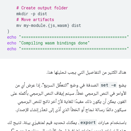
# Create output folder
mkdir
-p
# Move artifacts
mv
my-module.
{
js,wasm
}
)
echo
"============================================="
echo
"Compiling wasm bindings done"
echo
"============================================="
هناك الكثير من التفاصيل التي يجب تحليلها هنا.
يضع
set -e
الصدفة في وضع "التعطُّل السريع". إذا عرض أي من
الأوامر في النص البرمجي خطأً، سيتم إيقاف النص البرمجي بأكمله على
الفور. يمكن أن يكون ذلك مفيدًا للغاية لأنّ آخر ناتج للنص البرمجي
سيكون دائمًا رسالة نجاح أو الخطأ الذي أدّى إلى تعذّر إنشاء الإصدار.
باستخدام عبارات
export
، يمكنك تحديد قيم لمتغيرَي بيئة. تتيح لك
هذه الخيارات تمرير مَعلمات إضافية لسطر الأوامر إلى برنامج تجميع C