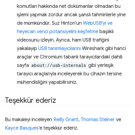
komutları hakkında net dokümanlar olmadan bu
işlemi yapmak zordur ancak şanslı tahminlerle yine
de mümkündür. Suz Hinton'un
WebUSB'yi ve
heyecan verici potansiyelini keşfetme
başlıklı
videosunu izleyin. Ayrıca, ham USB trafiğini
yakalayıp
USB tanımlayıcılarını
Wireshark gibi harici
araçlar ve Chromium tabanlı tarayıcılardaki dahili
sayfa
about://usb-internals
gibi yerleşik
tarayıcı araçlarıyla inceleyerek bu cihazın tersine
mühendisliğini yapabilirsiniz.
Teşekkür ederiz
Bu makaleyi inceleyen
Reilly Grant
,
Thomas Steiner
ve
Kayce Basques
'e teşekkür ederiz.