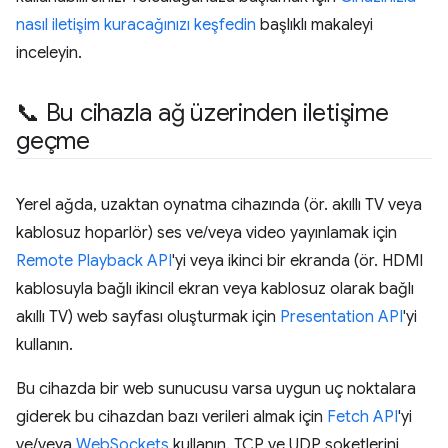
nasıl iletişim kuracağınızı keşfedin
başlıklı makaleyi
inceleyin.
📞 Bu cihazla ağ üzerinden iletişime
geçme
Yerel ağda, uzaktan oynatma cihazında (ör. akıllı TV veya
kablosuz hoparlör) ses ve/veya video yayınlamak için
Remote Playback API
'yi veya ikinci bir ekranda (ör. HDMI
kablosuyla bağlı ikincil ekran veya kablosuz olarak bağlı
akıllı TV) web sayfası oluşturmak için
Presentation API
'yi
kullanın.
Bu cihazda bir web sunucusu varsa uygun uç noktalara
giderek bu cihazdan bazı verileri almak için
Fetch API
'yi
ve/veya
WebSockets
kullanın. TCP ve UDP soketlerini