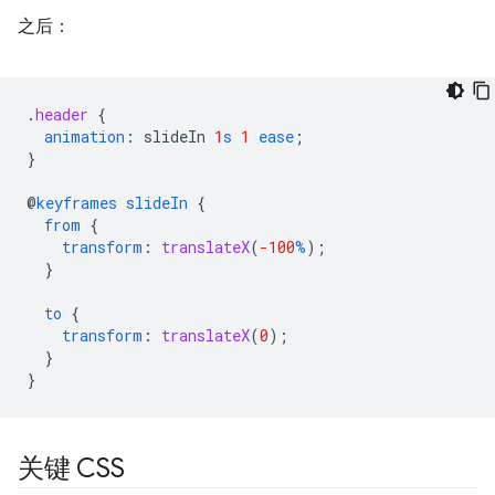
之后：
.
header
{
animation
:
slideIn
1
s
1
ease
;
}
@
keyframes
slideIn
{
from
{
transform
:
translateX
(
-100
%
);
}
to
{
transform
:
translateX
(
0
);
}
}
关键 CSS