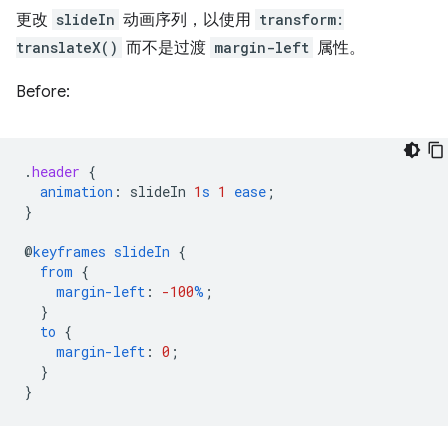
更改
slideIn
动画序列，以使用
transform:
translateX()
而不是过渡
margin-left
属性。
Before:
.
header
{
animation
:
slideIn
1
s
1
ease
;
}
@
keyframes
slideIn
{
from
{
margin-left
:
-100
%
;
}
to
{
margin-left
:
0
;
}
}