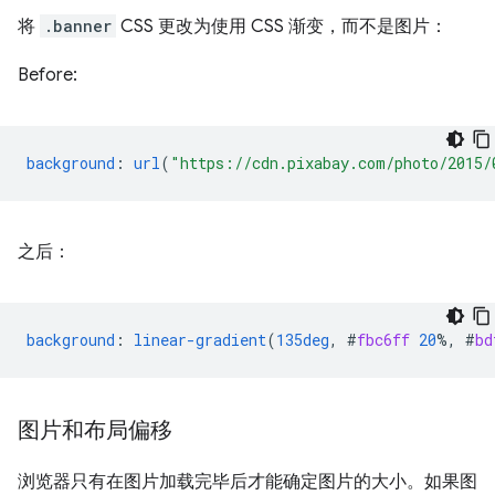
将
.banner
CSS 更改为使用 CSS 渐变，而不是图片：
Before:
background
:
url
(
"https://cdn.pixabay.com/photo/2015/
之后：
background
:
linear-gradient
(
135deg
,
#
fbc6ff
20
%,
#
bd
图片和布局偏移
浏览器只有在图片加载完毕后才能确定图片的大小。如果图