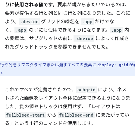
りに使用される値です。
要素が親からまたいでいるのは、
要素が提供する行と列と同じ行と列になりました。これに
より、
.device
グリッドの線名を
.app
だけでな
く、
.app
の子にも使用できるようになります。
.app
内
の要素は、サブグリッドの前に
.device
によって作成さ
れたグリッドトラックを参照できませんでした。
行や列をサブスクライブまたは渡すすべての要素に
が
display: grid
す。
これですべてが定義されたので、
subgrid
により、ネス
トされた画像をレイアウト全体に配置できるようになりま
した。負の値やトリックは使用せず、「レイアウトは
fullbleed-start
から
fullbleed-end
にまたがってい
る」という 1 行のコマンドを使用します。