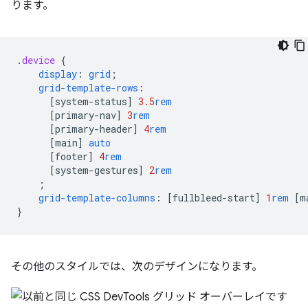
ります。
.
device
{
display
:
grid
;
grid-template-rows
:
[
system-status
]
3.5
rem
[
primary-nav
]
3
rem
[
primary-header
]
4
rem
[
main
]
auto
[
footer
]
4
rem
[
system-gestures
]
2
rem
;
grid-template-columns
:
[
fullbleed-start
]
1
rem
[
m
}
その他のスタイルでは、次のデザインになります。