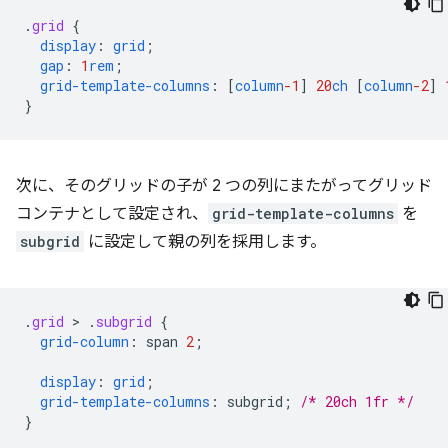
.
grid
{
display
:
grid
;
gap
:
1
rem
;
grid-template-columns
:
[
column
-1
]
20
ch
[
column
-2
]
}
次に、そのグリッドの子が 2 つの列にまたがってグリッド
コンテナとして設定され、
grid-template-columns
を
subgrid
に設定して親の列を採用します。
.
grid
 > 
.
subgrid
{
grid-column
:
span
2
;
display
:
grid
;
grid-template-columns
:
subgrid
;
/* 20ch 1fr */
}