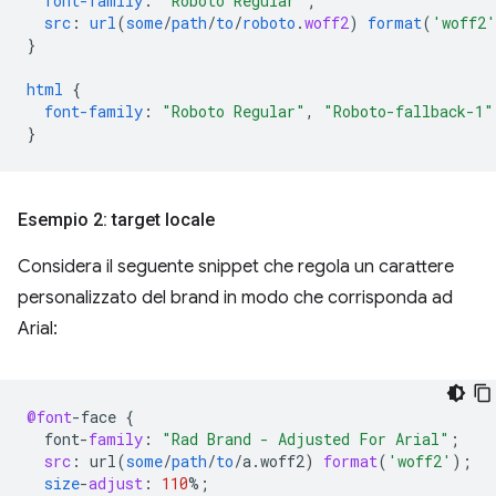
font-family
:
"Roboto Regular"
;
src
:
url
(
some
/
path
/
to
/
roboto
.
woff2
)
format
(
'woff2'
}
html
{
font-family
:
"Roboto Regular"
,
"Roboto-fallback-1"
}
Esempio 2: target locale
Considera il seguente snippet che regola un carattere
personalizzato del brand in modo che corrisponda ad
Arial:
@font
-
face
{
font
-
family
:
"Rad Brand - Adjusted For Arial"
;
src
:
url
(
some
/
path
/
to
/
a
.
woff2
)
format
(
'woff2'
);
size
-
adjust
:
110
%
;