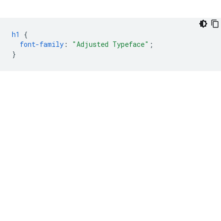
h1
{
font-family
:
"Adjusted Typeface"
;
}