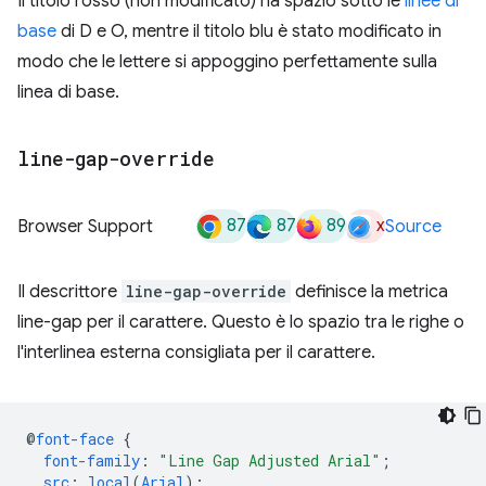
Il titolo rosso (non modificato) ha spazio sotto le
linee di
base
di D e O, mentre il titolo blu è stato modificato in
modo che le lettere si appoggino perfettamente sulla
linea di base.
line-gap-override
87
87
89
x
Browser Support
Source
Il descrittore
line-gap-override
definisce la metrica
line-gap per il carattere. Questo è lo spazio tra le righe o
l'interlinea esterna consigliata per il carattere.
@
font-face
{
font-family
:
"Line Gap Adjusted Arial"
;
src
:
local
(
Arial
);