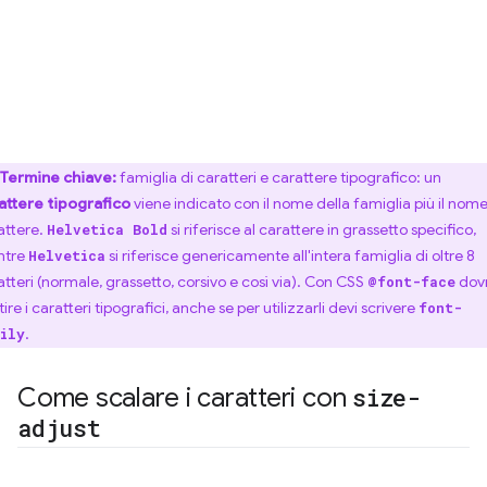
Termine chiave:
famiglia di caratteri e carattere tipografico: un
attere tipografico
viene indicato con il nome della famiglia più il nome
attere.
si riferisce al carattere in grassetto specifico,
Helvetica Bold
ntre
si riferisce genericamente all'intera famiglia di oltre 8
Helvetica
atteri (normale, grassetto, corsivo e così via). Con CSS
dovr
@font-face
ire i caratteri tipografici, anche se per utilizzarli devi scrivere
font-
.
ily
Come scalare i caratteri con
size-
adjust