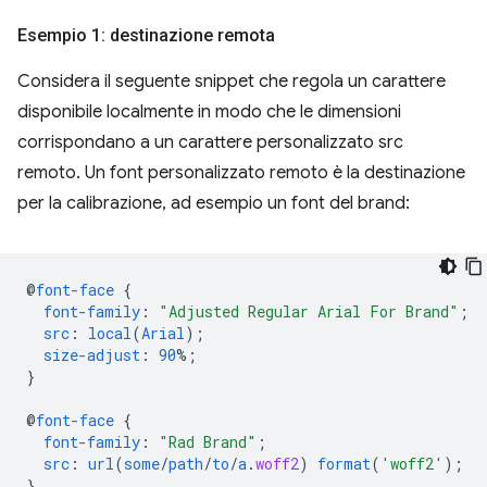
Esempio 1: destinazione remota
Considera il seguente snippet che regola un carattere
disponibile localmente in modo che le dimensioni
corrispondano a un carattere personalizzato src
remoto. Un font personalizzato remoto è la destinazione
per la calibrazione, ad esempio un font del brand:
@
font-face
{
font-family
:
"Adjusted Regular Arial For Brand"
;
src
:
local
(
Arial
);
size-adjust
:
90
%;
}
@
font-face
{
font-family
:
"Rad Brand"
;
src
:
url
(
some
/
path
/
to
/
a
.
woff2
)
format
(
'woff2'
);
}