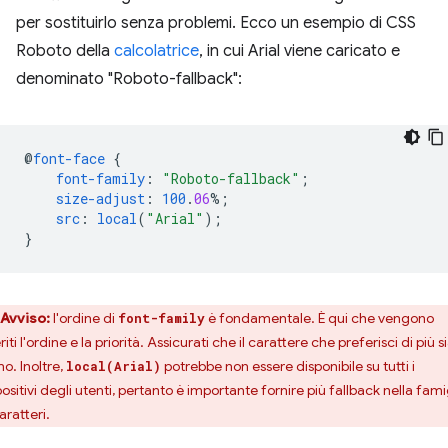
per sostituirlo senza problemi. Ecco un esempio di CSS
Roboto della
calcolatrice
, in cui Arial viene caricato e
denominato "Roboto-fallback":
@
font-face
{
font-family
:
"Roboto-fallback"
;
size-adjust
:
100
.
06
%;
src
:
local
(
"Arial"
);
}
Avviso:
l'ordine di
è fondamentale. È qui che vengono
font-family
riti l'ordine e la priorità. Assicurati che il carattere che preferisci di più sia
o. Inoltre,
potrebbe non essere disponibile su tutti i
local(Arial)
ositivi degli utenti, pertanto è importante fornire più fallback nella fami
aratteri.