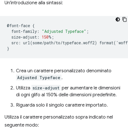
Un'introduzione alla sintassi:
@
font
-
face
{
font
-
family
:
"Adjusted Typeface"
;
size
-
adjust
:
150
%
;
src
:
url
(
some
/
path
/
to
/
typeface
.
woff2
)
format
(
'
woff
}
Crea un carattere personalizzato denominato
Adjusted Typeface
.
Utilizza
size-adjust
per aumentare le dimensioni
di ogni glifo al 150% delle dimensioni predefinite.
Riguarda solo il singolo carattere importato.
Utilizza il carattere personalizzato sopra indicato nel
seguente modo: