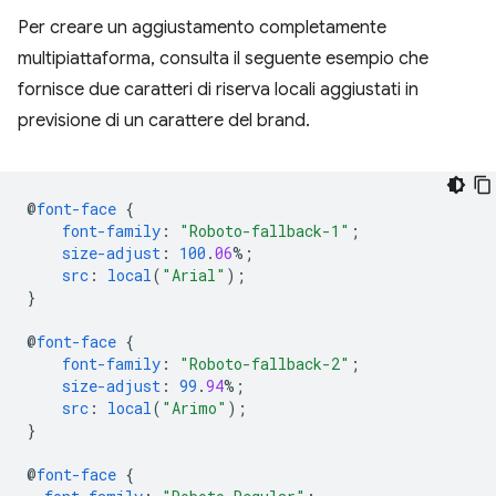
Per creare un aggiustamento completamente
multipiattaforma, consulta il seguente esempio che
fornisce due caratteri di riserva locali aggiustati in
previsione di un carattere del brand.
@
font-face
{
font-family
:
"Roboto-fallback-1"
;
size-adjust
:
100
.
06
%;
src
:
local
(
"Arial"
);
}
@
font-face
{
font-family
:
"Roboto-fallback-2"
;
size-adjust
:
99
.
94
%;
src
:
local
(
"Arimo"
);
}
@
font-face
{