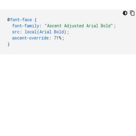
@
font-face
{
font-family
:
"Ascent Adjusted Arial Bold"
;
src
:
local
(
Arial
Bold
);
ascent-override
:
71
%;
}