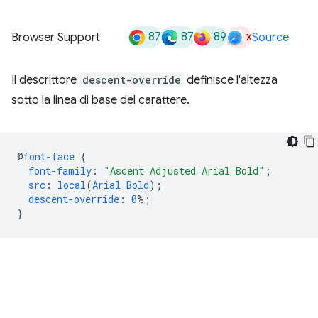
87
87
89
x
Browser Support
Source
Il descrittore
descent-override
definisce l'altezza
sotto la linea di base del carattere.
@
font-face
{
font-family
:
"Ascent Adjusted Arial Bold"
;
src
:
local
(
Arial
Bold
);
descent-override
:
0
%;
}