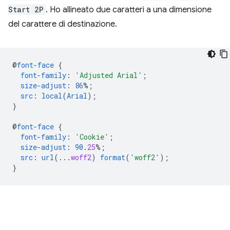
Start 2P
. Ho allineato due caratteri a una dimensione
del carattere di destinazione.
@
font-face
{
font-family
:
'Adjusted Arial'
;
size-adjust
:
86
%;
src
:
local
(
Arial
);
}
@
font-face
{
font-family
:
'Cookie'
;
size-adjust
:
90
.
25
%;
src
:
url
(..
.
woff2
)
format
(
'woff2'
);
}