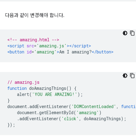
다음과 같이 변경해야 합니다.
<!-- amazing.html -->
<script
src
=
'amazing.js'
></script>
<button
id
=
'amazing'
>
Am I amazing?
</button>
// amazing.js
function
 doAmazingThings
()
{
    alert
(
'YOU ARE AMAZING!'
);
}
document
.
addEventListener
(
'DOMContentLoaded'
,
functi
    document
.
getElementById
(
'amazing'
)
.
addEventListener
(
'click'
,
 doAmazingThings
);
});