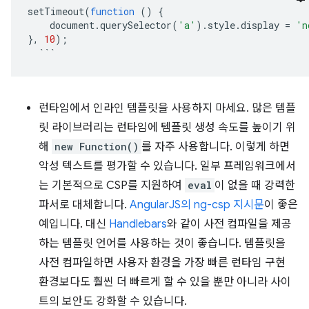
setTimeout
(
function
()
{
    document
.
querySelector
(
'a'
).
style
.
display 
=
'n
},
10
);
```
런타임에서 인라인 템플릿을 사용하지 마세요. 많은 템플
릿 라이브러리는 런타임에 템플릿 생성 속도를 높이기 위
해
new Function()
를 자주 사용합니다. 이렇게 하면
악성 텍스트를 평가할 수 있습니다. 일부 프레임워크에서
는 기본적으로 CSP를 지원하여
eval
이 없을 때 강력한
파서로 대체합니다.
AngularJS의 ng-csp 지시문
이 좋은
예입니다. 대신
Handlebars
와 같이 사전 컴파일을 제공
하는 템플릿 언어를 사용하는 것이 좋습니다. 템플릿을
사전 컴파일하면 사용자 환경을 가장 빠른 런타임 구현
환경보다도 훨씬 더 빠르게 할 수 있을 뿐만 아니라 사이
트의 보안도 강화할 수 있습니다.