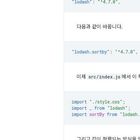
"lodash"
:
"^4.7.0"
,
다음과 같이 바꿉니다.
"lodash.sortby"
:
"^4.7.0"
,
이제
src/index.js
에서 이
import
"./style.css"
;
import
_
from
"lodash"
;
import
sortBy
from
"lodash
그리고 값이 정렬되는 방식을