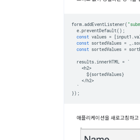
form
.
addEventListener
(
"sub
e
.
preventDefault
();
const
values
=
[
input1
.
va
const
sortedValues
=
_
.
so
const
sortedValues
=
sort
results
.
innerHTML
=
`
<
h2
$
{
sortedValues
}
<
/
h2
`
});
애플리케이션을 새로고침하고 D