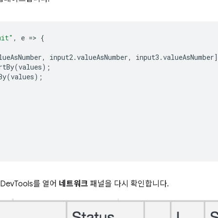
mit"
,
e
=
>
{
lueAsNumber
,
input2
.
valueAsNumber
,
input3
.
valueAsNumber
rtBy
(
values
);
By
(
values
);
evTools를 열어
네트워크
패널을 다시 확인합니다.