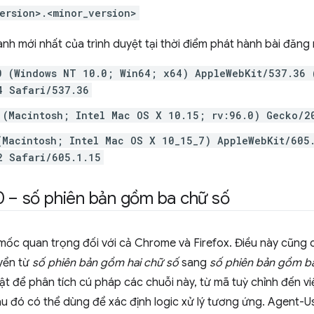
ersion>.<minor_version>
nh mới nhất của trình duyệt tại thời điểm phát hành bài đăng 
0 (Windows NT 10.0; Win64; x64) AppleWebKit/537.36 
4 Safari/537.36
 (Macintosh; Intel Mac OS X 10.15; rv:96.0) Gecko/2
(Macintosh; Intel Mac OS X 10_15_7) AppleWebKit/605
2 Safari/605.1.15
0 – số phiên bản gồm ba chữ số
mốc quan trọng đối với cả Chrome và Firefox. Điều này cũng c
yển từ
số phiên bản gồm hai chữ số
sang
số phiên bản gồm b
ật để phân tích cú pháp các chuỗi này, từ mã tuỳ chỉnh đến v
au đó có thể dùng để xác định logic xử lý tương ứng. Agent-U