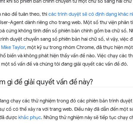
nt khi số phiên bản chính chuyển từ một chữ số sang hai chữ 
nào để tuân theo, thì
các trình duyệt sẽ có định dạng khác 
User-Agent dành riêng cho trang web. Một số thư viện phân t
oá cứng không tính đến số phiên bản chính gồm ba chữ số. Nhi
 trình duyệt chuyển sang số phiên bản hai chữ số, vì vậy, việ
.
Mike Taylor
, một kỹ sư trong nhóm Chrome, đã thực hiện một
phổ biến và không phát hiện thấy vấn đề nào. Việc chạy các 
 một số vấn đề và chúng tôi đang giải quyết các vấn đề đó.
m gì để giải quyết vấn đề này?
ang chạy các thử nghiệm trong đó các phiên bản trình duyệt h
sự cố có thể xảy ra với trang web. Điều này đã dẫn đến một 
 đã được
khắc phục
. Những thử nghiệm này sẽ tiếp tục chạy c