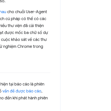
số.
nhau
cho chuỗi User-Agent
ích cú pháp có thể có các
ều thư viện đã cải thiện
c đạt được mốc ba chữ số dự
 cuộc khảo sát về các thư
thử nghiệm Chrome trong
iện tại báo cáo là phiên
số
vấn đề được báo cáo
,
ho đến khi phát hành phiên