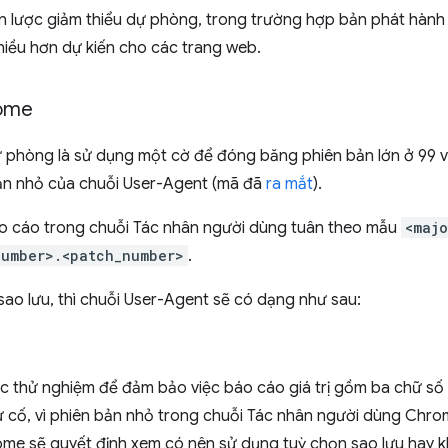
n lược giảm thiểu dự phòng, trong trường hợp bản phát hành
nhiều hơn dự kiến cho các trang web.
rome
phòng là sử dụng một cờ để đóng băng phiên bản lớn ở 99 v
bản nhỏ của chuỗi User-Agent (mã đã
ra mắt
).
 cáo trong chuỗi Tác nhân người dùng tuân theo mẫu
<majo
number>.<patch_number>
.
ao lưu, thì chuỗi User-Agent sẽ có dạng như sau:
 thử nghiệm để đảm bảo việc báo cáo giá trị gồm ba chữ số
 cố, vì phiên bản nhỏ trong chuỗi Tác nhân người dùng Chr
rome sẽ quyết định xem có nên sử dụng tuỳ chọn sao lưu hay 