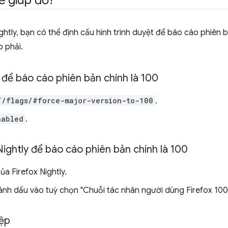
ể giúp đỡ?
htly, bạn có thể định cấu hình trình duyệt để báo cáo phiên b
 phải.
để báo cáo phiên bản chính là 100
//flags/#force-major-version-to-100
.
nabled
.
Nightly để báo cáo phiên bản chính là 100
ủa Firefox Nightly.
đánh dấu vào tuỳ chọn "Chuỗi tác nhân người dùng Firefox 100
tệp