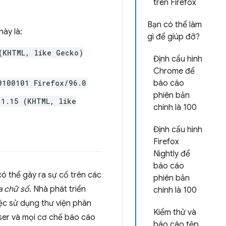
trên Firefox
Bạn có thể làm
này là:
gì để giúp đỡ?
(KHTML, like Gecko)
Định cấu hình
Chrome để
0100101 Firefox/96.0
báo cáo
phiên bản
.1.15 (KHTML, like
chính là 100
Định cấu hình
Firefox
Nightly để
báo cáo
ó thể gây ra sự cố trên các
phiên bản
a chữ số
. Nhà phát triển
chính là 100
iệc sử dụng thư viện phân
Kiểm thử và
ser và mọi cơ chế báo cáo
báo cáo tệp