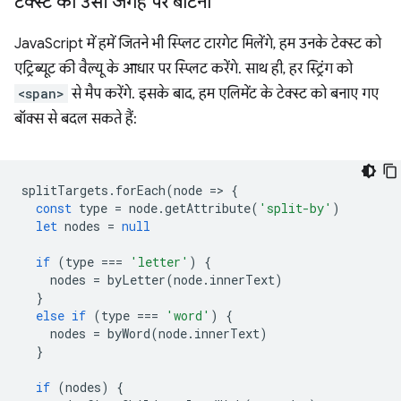
टेक्स्ट को उसी जगह पर बांटना
JavaScript में हमें जितने भी स्प्लिट टारगेट मिलेंगे, हम उनके टेक्स्ट को
एट्रिब्यूट की वैल्यू के आधार पर स्प्लिट करेंगे. साथ ही, हर स्ट्रिंग को
<span>
से मैप करेंगे. इसके बाद, हम एलिमेंट के टेक्स्ट को बनाए गए
बॉक्स से बदल सकते हैं:
splitTargets
.
forEach
(
node
=
>
{
const
type
=
node
.
getAttribute
(
'split-by'
)
let
nodes
=
null
if
(
type
===
'letter'
)
{
nodes
=
byLetter
(
node
.
innerText
)
}
else
if
(
type
===
'word'
)
{
nodes
=
byWord
(
node
.
innerText
)
}
if
(
nodes
)
{