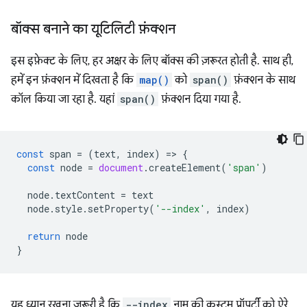
बॉक्स बनाने का यूटिलिटी फ़ंक्शन
इस इफ़ेक्ट के लिए, हर अक्षर के लिए बॉक्स की ज़रूरत होती है. साथ ही,
हमें इन फ़ंक्शन में दिखता है कि
map()
को
span()
फ़ंक्शन के साथ
कॉल किया जा रहा है. यहां
span()
फ़ंक्शन दिया गया है.
const
span
=
(
text
,
index
)
=
>
{
const
node
=
document
.
createElement
(
'span'
)
node
.
textContent
=
text
node
.
style
.
setProperty
(
'--index'
,
index
)
return
node
}
यह ध्यान रखना ज़रूरी है कि
--index
नाम की कस्टम प्रॉपर्टी को ऐरे