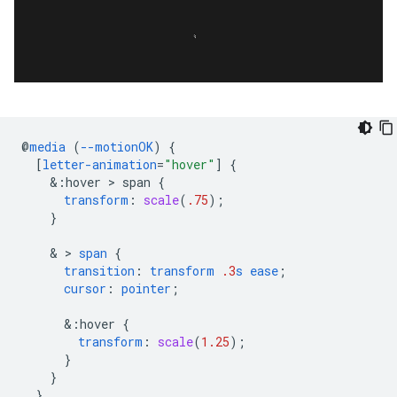
@
media
(
--motionOK
)
{
[
letter-animation
=
"hover"
]
{
&
:hover
 > 
span
{
transform
:
scale
(
.75
);
}
    & > 
span
{
transition
:
transform
.3
s
ease
;
cursor
:
pointer
;
&
:hover
{
transform
:
scale
(
1.25
);
}
}
}