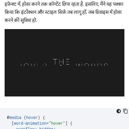
इफ़ेक्ट में, होवर करने तक कॉन्टेंट छिपा रहता है. इसलिए, मैंने यह पक्का
किया कि इंटरैक्शन और स्टाइल सिर्फ़ तब लागू हों, जब डिवाइस में होवर
करने की सुविधा हो.
@
media
(
hover
)
{
[
word-animation
=
"hover"
]
{
overflow
:
hidden
;