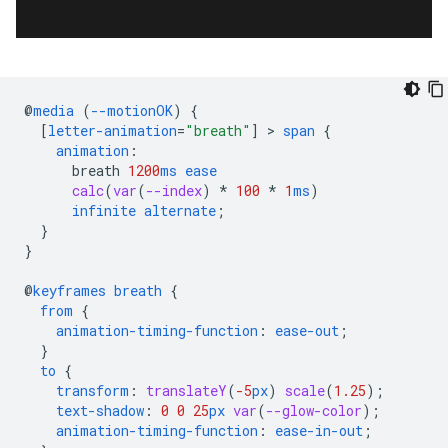
@
media
(
--motionOK
)
{
[
letter-animation
=
"breath"
]
 > 
span
{
animation
:
breath
1200
ms
ease
calc
(
var
(
--index
)
*
100
*
1
ms
)
infinite
alternate
;
}
}
@
keyframes
breath
{
from
{
animation-timing-function
:
ease-out
;
}
to
{
transform
:
translateY
(
-5
px
)
scale
(
1.25
);
text-shadow
:
0
0
25
px
var
(
--glow-color
);
animation-timing-function
:
ease-in-out
;