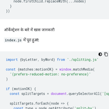
node
.
firstChild
.
replaceWith
(...
nodes
)
}
})
ऑर्केस्ट्रेशन के बारे में खास जानकारी
index.js
में पूरा हुआ:
import
{
byLetter
,
byWord
}
from
'./splitting.js'
const
{
matches
:
motionOK
}
=
window
.
matchMedia
(
'(prefers-reduced-motion: no-preference)'
)
if
(
motionOK
)
{
const
splitTargets
=
document
.
querySelectorAll
(
'[s
splitTargets
.
forEach
(
node
=
>
{
const
type
=
node
.
getAttribute
(
'split-by'
)