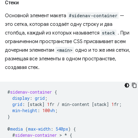
Стеки
Основной элемент макета
#sidenav-container
—
это сетка, которая создаёт одну строку и два
столбца, каждый из которых называется
stack
. При
ограниченном пространстве CSS присваивает всем
дочерним элементам
<main>
одно и то же имя сетки,
размещая все элементы в одном пространстве,
создавая стек.
#
sidenav-container
{
display
:
grid
;
grid
:
[
stack
]
1
fr
/
min-content
[
stack
]
1
fr
;
min-height
:
100
vh
;
}
@
media
(
max-width
:
540px
)
{
#
sidenav-container
 > 
*
{