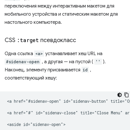
переключения между интерактивным макетом для
мобильного устройства и статическим макетом для
настольного компьютера.
CSS
:target
псевдокласс
Одна ссылка
<a>
устанавливает хеш URL на
#sidenav-open
, а другая — на пустой (
''
).
Наконец, элементу присваивается
id
,
соответствующий хешу:
<a href="#sidenav-open" id="sidenav-button" title="O
<a href="#" id="sidenav-close" title="Close Menu" ar
<aside id="sidenav-open">
