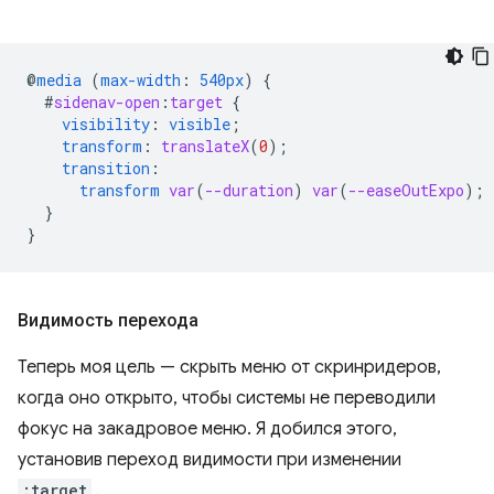
@
media
(
max-width
:
540px
)
{
#
sidenav-open
:
target
{
visibility
:
visible
;
transform
:
translateX
(
0
);
transition
:
transform
var
(
--duration
)
var
(
--easeOutExpo
);
}
}
Видимость перехода
Теперь моя цель — скрыть меню от скринридеров,
когда оно открыто, чтобы системы не переводили
фокус на закадровое меню. Я добился этого,
установив переход видимости при изменении
:target
.