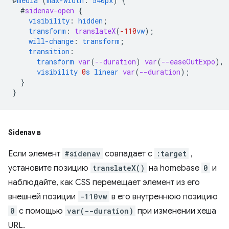
@
media
(
max-width
:
540px
)
{
#
sidenav-open
{
visibility
:
hidden
;
transform
:
translateX
(
-110
vw
);
will-change
:
transform
;
transition
:
transform
var
(
--duration
)
var
(
--easeOutExpo
),
visibility
0
s
linear
var
(
--duration
);
}
}
Sidenav в
Если элемент
#sidenav
совпадает с
:target
,
установите позицию
translateX()
на homebase
0
и
наблюдайте, как CSS перемещает элемент из его
внешней позиции
-110vw
в его внутреннюю позицию
0
с помощью
var(--duration)
при изменении хеша
URL.