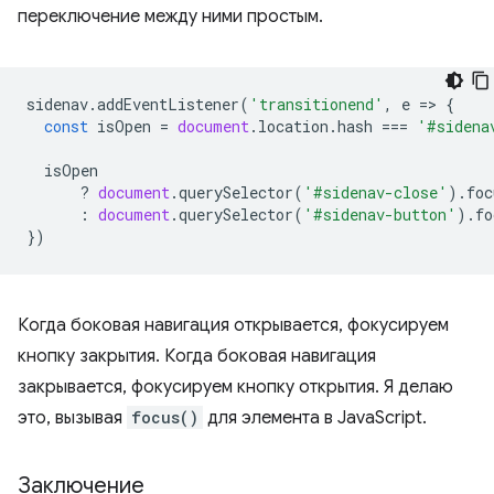
переключение между ними простым.
sidenav
.
addEventListener
(
'transitionend'
,
e
=
>
{
const
isOpen
=
document
.
location
.
hash
===
'#sidena
isOpen
?
document
.
querySelector
(
'#sidenav-close'
).
foc
:
document
.
querySelector
(
'#sidenav-button'
).
fo
})
Когда боковая навигация открывается, фокусируем
кнопку закрытия. Когда боковая навигация
закрывается, фокусируем кнопку открытия. Я делаю
это, вызывая
focus()
для элемента в JavaScript.
Заключение