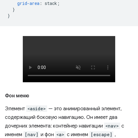
grid-area
:
stack
;
}
}
Фон меню
Элемент
<aside>
— это анимированный элемент,
содержащий боковую навигацию. Он имеет два
дочерних элемента: контейнер навигации
<nav>
с
именем
[nav]
и фон
<a>
с именем
[escape]
,