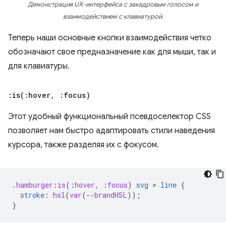
Демонстрация UX-интерфейса с закадровым голосом и
взаимодействием с клавиатурой.
Теперь наши основные кнопки взаимодействия четко
обозначают свое предназначение как для мыши, так и
для клавиатуры.
:
is(
:hover
,
:focus)
Этот удобный функциональный псевдоселектор CSS
позволяет нам быстро адаптировать стили наведения
курсора, также разделяя их с фокусом.
.
hamburger
:
is
(
:
hover
,
:
focus
)
svg
 > 
line
{
stroke
:
hsl
(
var
(
--brandHSL
));
}