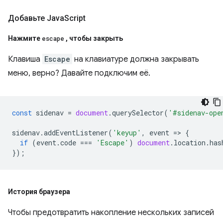
Добавьте Java
Script
Нажмите
escape
,
чтобы закрыть
Клавиша
Escape
на клавиатуре должна закрывать
меню, верно? Давайте подключим её.
const
sidenav
=
document
.
querySelector
(
'#sidenav-ope
sidenav
.
addEventListener
(
'keyup'
,
event
=
>
{
if
(
event
.
code
===
'Escape'
)
document
.
location
.
has
});
История браузера
Чтобы предотвратить накопление нескольких записей