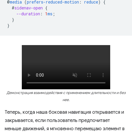
@
media
(
prefers-reduced-motion
:
reduce
)
{
#
sidenav-open
{
--duration
:
1
ms
;
}
}
Демонстрация взаимодействия с применением длительности и без
нее.
Теперь, когда наша боковая навигация открывается и
закрывается, если пользователь предпочитает
меньше движений, я мгновенно перемещаю элемент в