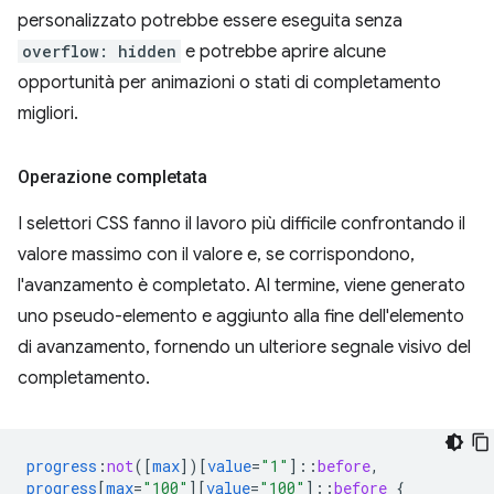
personalizzato potrebbe essere eseguita senza
overflow: hidden
e potrebbe aprire alcune
opportunità per animazioni o stati di completamento
migliori.
Operazione completata
I selettori CSS fanno il lavoro più difficile confrontando il
valore massimo con il valore e, se corrispondono,
l'avanzamento è completato. Al termine, viene generato
uno pseudo-elemento e aggiunto alla fine dell'elemento
di avanzamento, fornendo un ulteriore segnale visivo del
completamento.
progress
:
not
([
max
])[
value
=
"1"
]
::
before
,
progress
[
max
=
"100"
][
value
=
"100"
]
::
before
{