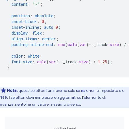
content
:
"✓"
;
position
:
absolute
;
inset-block
:
0
;
inset-inline
:
auto
0
;
display
:
flex
;
align-items
:
center
;
padding-inline-end
:
max
(
calc
(
var
(
--
_track
-size
)
/
color
:
white
;
font-size
:
calc
(
var
(
--
_track
-size
)
/
1.25
);
}
Nota:
questi selettori funzionano solo se
non è impostato o è
max
. I selettori dovranno essere aggiornati se l'elemento di
100
avanzamento ha un valore massimo diverso.