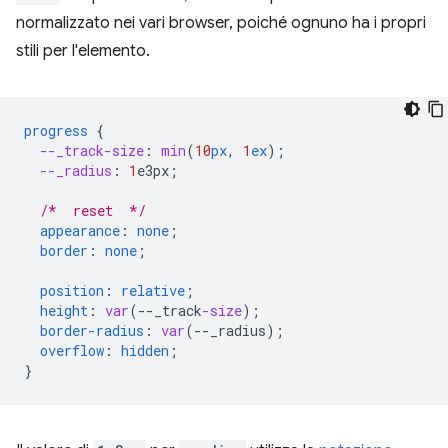
normalizzato nei vari browser, poiché ognuno ha i propri
stili per l'elemento.
progress
{
--_track-size
:
min
(
10
px
,
1
ex
);
--_radius
:
1
e3px
;
/*  reset  */
appearance
:
none
;
border
:
none
;
position
:
relative
;
height
:
var
(
--
_track
-size
);
border-radius
:
var
(
--
_radius
);
overflow
:
hidden
;
}