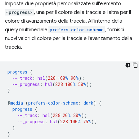
Imposta due proprietà personalizzate sull'elemento
<progress>
, una per il colore della traccia e l'altra per il
colore di avanzamento della traccia. All'interno della
query multimediale
prefers-color-scheme
, fornisci
nuovi valori di colore per la traccia e l'avanzamento della
traccia.
progress
{
--_track
:
hsl
(
228
100
%
90
%
);
--_progress
:
hsl
(
228
100
%
50
%
);
}
@
media
(
prefers-color-scheme
:
dark
)
{
progress
{
--_track
:
hsl
(
228
20
%
30
%
);
--_progress
:
hsl
(
228
100
%
75
%
);
}
}