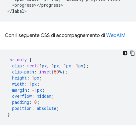
  <progress></progress>

Con il seguente CSS di accompagnamento di
WebAIM
:
.
sr-only
{
clip
:
rect
(
1
px
,
1
px
,
1
px
,
1
px
);
clip-path
:
inset
(
50
%
);
height
:
1
px
;
width
:
1
px
;
margin
:
-1
px
;
overflow
:
hidden
;
padding
:
0
;
position
:
absolute
;
}