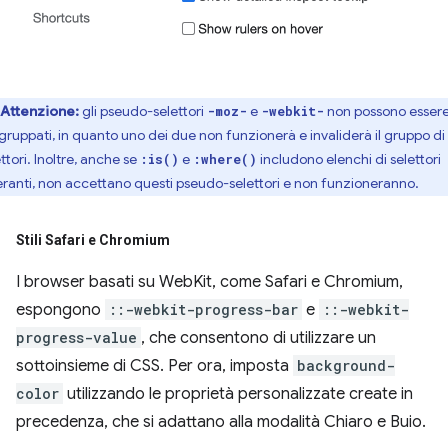
Attenzione:
gli pseudo-selettori
e
non possono esser
-moz-
-webkit-
gruppati, in quanto uno dei due non funzionerà e invaliderà il gruppo di
ttori. Inoltre, anche se
e
includono elenchi di selettori
:is()
:where()
leranti, non accettano questi pseudo-selettori e non funzioneranno.
Stili Safari e Chromium
I browser basati su WebKit, come Safari e Chromium,
espongono
::-webkit-progress-bar
e
::-webkit-
progress-value
, che consentono di utilizzare un
sottoinsieme di CSS. Per ora, imposta
background-
color
utilizzando le proprietà personalizzate create in
precedenza, che si adattano alla modalità Chiaro e Buio.