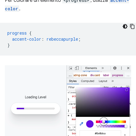
Per colorare un elemento
<progress>
, utilizza
accent-
color
.
progress
{
accent-color
:
rebeccapurple
;
}