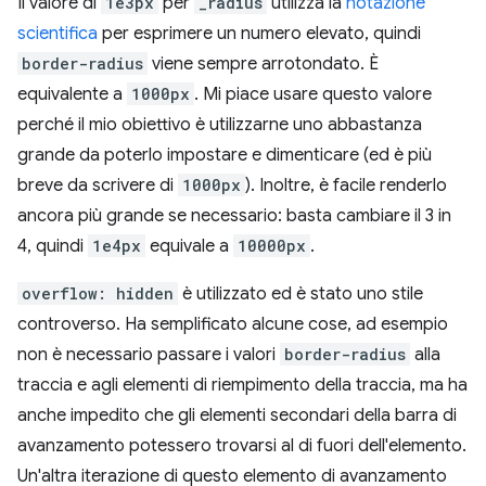
Il valore di
1e3px
per
_radius
utilizza la
notazione
scientifica
per esprimere un numero elevato, quindi
border-radius
viene sempre arrotondato. È
equivalente a
1000px
. Mi piace usare questo valore
perché il mio obiettivo è utilizzarne uno abbastanza
grande da poterlo impostare e dimenticare (ed è più
breve da scrivere di
1000px
). Inoltre, è facile renderlo
ancora più grande se necessario: basta cambiare il 3 in
4, quindi
1e4px
equivale a
10000px
.
overflow: hidden
è utilizzato ed è stato uno stile
controverso. Ha semplificato alcune cose, ad esempio
non è necessario passare i valori
border-radius
alla
traccia e agli elementi di riempimento della traccia, ma ha
anche impedito che gli elementi secondari della barra di
avanzamento potessero trovarsi al di fuori dell'elemento.
Un'altra iterazione di questo elemento di avanzamento