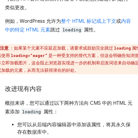
类似更改。
例如，WordPress 允许为
整个 HTML 标记或上下文
或
内容
中的特定 HTML 元素
跳过
loading
属性。
注意
：如果某个元素不应延迟加载，请要求或鼓励完全跳过
属
loading
然使用
是一种受支持的替代方案，但这会明确告知浏
loading="eager"
终立即加载图片，这会阻止浏览器实现进一步的机制和启发词语来自动确
迟加载的元素，从而无法获得潜在的好处。
改进现有内容
概括来讲，您可以通过以下两种方法向 CMS 中的 HTML 元
素添加
loading
属性：
您可以从后端内容编辑器中添加该属性，将其永久保
存在数据库中。