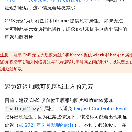
延迟加载后，这种情况会略微减少。
CMS 最好为所有图片和 iframe 提供尺寸属性。 如果无法
为每种此类元素执行此操作，建议跳过未提供这两个属性的
延迟加载图片。
注意
：如果 CMS 无法大规模为图片和 iframe 提供
和
属
width
height
就必须权衡节省额外网络资源与布局偏移几率略高之间的利弊，以决定是
采用延迟加载。
避免延迟加载可见区域上方的元素
目前，建议 CMS 仅向位于底部的图片和 iframe 添加
loading="lazy"
属性，以避免
Largest Contentful Paint
指标出现延迟，因为在某些情况下，该指标可能会出现明显
延迟（
如 2021 年 7 月发现的那样
）。不过，必须承认，在