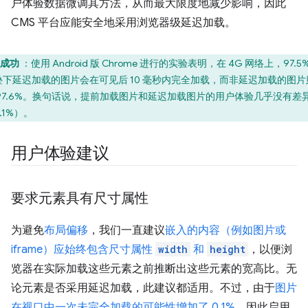
户体验数据微调其方法，从而最大限度地减少影响，因此
CMS 平台应能安全地采用浏览器级延迟加载。
成功
：使用 Android 版 Chrome 进行的实验表明，在 4G 网络上，97.5
叠下延迟加载的图片会在可见后 10 毫秒内完全加载，而非延迟加载的图片
 97.6%。换句话说，提前加载图片和延迟加载图片的用户体验几乎没有差
.1%）。
用户体验建议
要求元素具有尺寸属性
为避免
布局偏移
，我们一直建议
嵌入的内容（例如图片或
iframe）应始终包含尺寸属性
width
和
height
，以便浏
览器在实际加载这些元素之前推断出这些元素的宽高比。无
论元素是否采用延迟加载，此建议都适用。不过，由于
图片
在视口中一次未完全加载的可能性增加了 0.1%
，因此启用