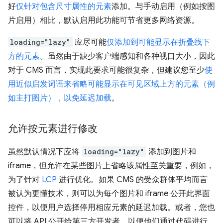
好
仅针对包含尺寸属性的元素
添加。与手动启用（例如按图
片启用）相比，默认启用此功能可节省更多网络资源。
loading="lazy"
应尽可能
仅添加到可能显示在折叠线下
方的元素
。虽然由于缺少客户端感知和各种视口大小，因此
对于 CMS 而言，实现此要求可能很复杂，但建议您至少
使
用近似启发词语来省略可能显示在可见区域上方的元素（例
如主打图片），以免延迟加载
。
允许按元素进行修改
虽然默认情况下应将
loading="lazy"
添加到图片和
iframe，但允许在某些图片上省略该属性至关重要，例如，
为了针对
LCP
进行优化。如果 CMS 的受众群体平均而言
被认为更懂技术，则可以为每个图片和 iframe 公开此界面
控件，以便用户选择停用相应元素的延迟加载。或者，您也
可以将 API 公开给第三方开发者，以便他们通过代码进行