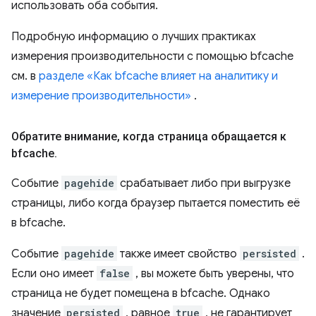
использовать оба события.
Подробную информацию о лучших практиках
измерения производительности с помощью bfcache
см. в
разделе «Как bfcache влияет на аналитику и
измерение производительности»
.
Обратите внимание
,
когда страница обращается к
bfcache
.
Событие
pagehide
срабатывает либо при выгрузке
страницы, либо когда браузер пытается поместить её
в bfcache.
Событие
pagehide
также имеет свойство
persisted
.
Если оно имеет
false
, вы можете быть уверены, что
страница не будет помещена в bfcache. Однако
значение
persisted
, равное
true
, не гарантирует