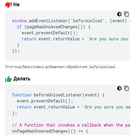
Не
window
.
addEventListener
(
'beforeunload'
,
(
event
)
=>
if
(
pageHasUnsavedChanges
())
{
event
.
preventDefault
();
return
event
.
returnValue
=
'Are you sure you w
}
});
Этот код безусловно добавляет обработчик
beforeunload
.
Делать
function
beforeUnloadListener
(
event
)
{
event
.
preventDefault
();
return
event
.
returnValue
=
'Are you sure you wan
};
// A function that invokes a callback when the page
onPageHasUnsavedChanges
(()
=>
{