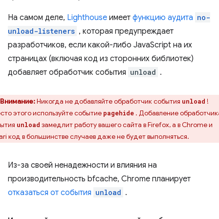
На самом деле,
Lighthouse
имеет
функцию аудита
no-
unload-listeners
, которая предупреждает
разработчиков, если какой-либо JavaScript на их
страницах (включая код из сторонних библиотек)
добавляет обработчик события
unload
.
Внимание:
Никогда не добавляйте обработчик события
!
unload
сто этого используйте событие
. Добавление обработчик
pagehide
бытия
замедлит работу вашего сайта в Firefox, а в Chrome и
unload
ari код в большинстве случаев даже не будет выполняться.
Из-за своей ненадежности и влияния на
производительность bfcache, Chrome планирует
отказаться от события
unload
.