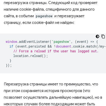
перезагрузка страницы. Следующий код проверяет
наличие cookie-файла, специфичного для данного
сайта, в событии
pageshow
и перезагружает
страницу, если cookie-файл не найден:
window
.
addEventListener
(
'pageshow'
,
(
event
)
=
>
{
if
(
event
.
persisted
 && 
!
document
.
cookie
.
match
(
/my-
// Force a reload if the user has logged out.
location
.
reload
();
}
});
Перезагрузка страницы имеет то преимущество, что
при этом сохраняется история просмотров (что
позволяет осуществлять дальнейшую навигацию), но в
некоторых случаях более подходящим может быть