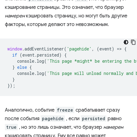
кэширование страницы. Это означает, что браузер
намерен
кэшировать страницу, но могут быть другие
факторы, которые делают это невозможным.
window
.
addEventListener
(
'pagehide'
,
(
event
)
=
>
{
if
(
event
.
persisted
)
{
console
.
log
(
'This page *might* be entering the b
}
else
{
console
.
log
(
'This page will unload normally and 
}
});
Аналогично, событие
freeze
срабатывает сразу
после события
pagehide
, если
persisted
равно
true
, но это лишь означает, что браузер
намерен
кэшировать страницу. Ему все равно может