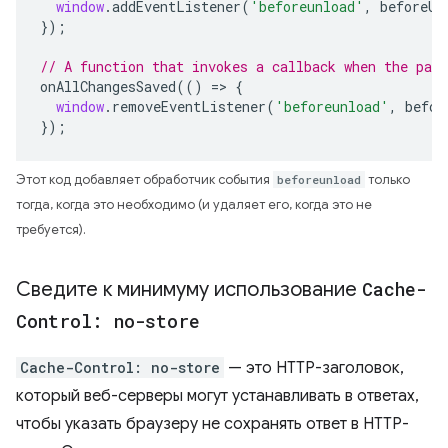
window
.
addEventListener
(
'beforeunload'
,
beforeUn
});
// A function that invokes a callback when the pag
onAllChangesSaved
(()
=>
{
window
.
removeEventListener
(
'beforeunload'
,
befor
});
Этот код добавляет обработчик события
beforeunload
только
тогда, когда это необходимо (и удаляет его, когда это не
требуется).
Сведите к минимуму использование
Cache-
Control: no-store
Cache-Control: no-store
— это HTTP-заголовок,
который веб-серверы могут устанавливать в ответах,
чтобы указать браузеру не сохранять ответ в HTTP-