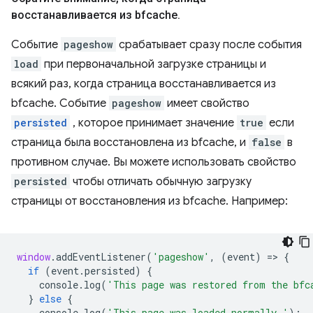
восстанавливается из bfcache
.
Событие
pageshow
срабатывает сразу после события
load
при первоначальной загрузке страницы и
всякий раз, когда страница восстанавливается из
bfcache. Событие
pageshow
имеет свойство
persisted
, которое принимает значение
true
если
страница была восстановлена ​​из bfcache, и
false
в
противном случае. Вы можете использовать свойство
persisted
чтобы отличать обычную загрузку
страницы от восстановления из bfcache. Например:
window
.
addEventListener
(
'pageshow'
,
(
event
)
=
>
{
if
(
event
.
persisted
)
{
console
.
log
(
'This page was restored from the bfc
}
else
{
console
.
log
(
'This page was loaded normally.'
);