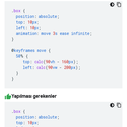
.
box
{
position
:
absolute
;
top
:
10
px
;
left
:
10
px
;
animation
:
move
3
s
ease
infinite
;
}
@
keyframes
move
{
50
%
{
top
:
calc
(
90
vh
-
160
px
);
left
:
calc
(
90
vw
-
200
px
);
}
}
Yapılması gerekenler
.
box
{
position
:
absolute
;
top
:
10
px
;