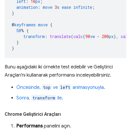
left
:
10
px
;
animation
:
move
3
s
ease
infinite
;
}
@
keyframes
move
{
50
%
{
transform
:
translate
(
calc
(
90
vw
-
200
px
),
calc
}
}
Bunu aşağıdaki iki örnekte test edebilir ve Geliştirici
Araçları'nı kullanarak performansı inceleyebilirsiniz.
Öncesinde,
top
ve
left
animasyonuyla
.
Sonra,
transform
ile
.
Chrome Geliştirici Araçları
Performans
panelini açın.