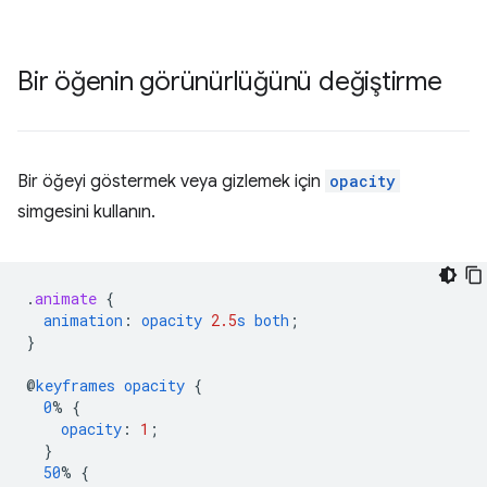
Bir öğenin görünürlüğünü değiştirme
Bir öğeyi göstermek veya gizlemek için
opacity
simgesini kullanın.
.
animate
{
animation
:
opacity
2.5
s
both
;
}
@
keyframes
opacity
{
0
%
{
opacity
:
1
;
}
50
%
{