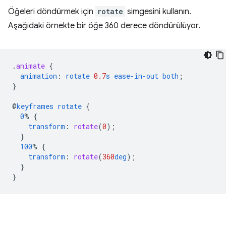
Öğeleri döndürmek için
rotate
simgesini kullanın.
Aşağıdaki örnekte bir öğe 360 derece döndürülüyor.
.
animate
{
animation
:
rotate
0.7
s
ease-in-out
both
;
}
@
keyframes
rotate
{
0
%
{
transform
:
rotate
(
0
);
}
100
%
{
transform
:
rotate
(
360
deg
);
}
}