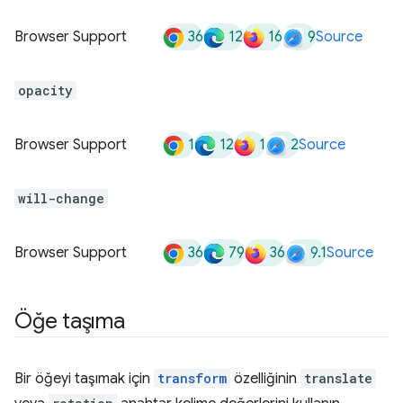
36
12
16
9
Browser Support
Source
opacity
1
12
1
2
Browser Support
Source
will-change
36
79
36
9.1
Browser Support
Source
Öğe taşıma
Bir öğeyi taşımak için
transform
özelliğinin
translate