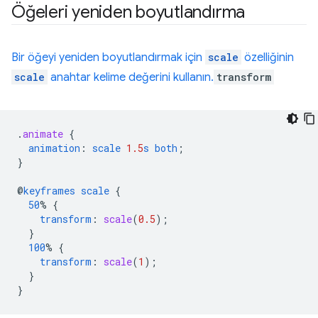
Öğeleri yeniden boyutlandırma
Bir öğeyi yeniden boyutlandırmak için
scale
özelliğinin
scale
anahtar kelime değerini kullanın.
transform
.
animate
{
animation
:
scale
1.5
s
both
;
}
@
keyframes
scale
{
50
%
{
transform
:
scale
(
0.5
);
}
100
%
{
transform
:
scale
(
1
);
}
}