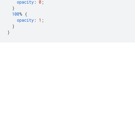
opacity
:
0
;
}
100
%
{
opacity
:
1
;
}
}