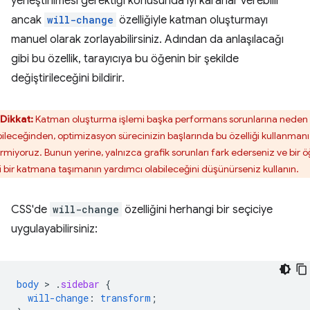
yerleştirilmesi gerektiği konusunda iyi kararlar verebilir
ancak
will-change
özelliğiyle katman oluşturmayı
manuel olarak zorlayabilirsiniz. Adından da anlaşılacağı
gibi bu özellik, tarayıcıya bu öğenin bir şekilde
değiştirileceğini bildirir.
Dikkat:
Katman oluşturma işlemi başka performans sorunlarına neden
bileceğinden, optimizasyon sürecinizin başlarında bu özelliği kullanmanı
rmiyoruz. Bunun yerine, yalnızca grafik sorunları fark ederseniz ve bir ö
i bir katmana taşımanın yardımcı olabileceğini düşünürseniz kullanın.
CSS'de
will-change
özelliğini herhangi bir seçiciye
uygulayabilirsiniz:
body
 > 
.
sidebar
{
will-change
:
transform
;