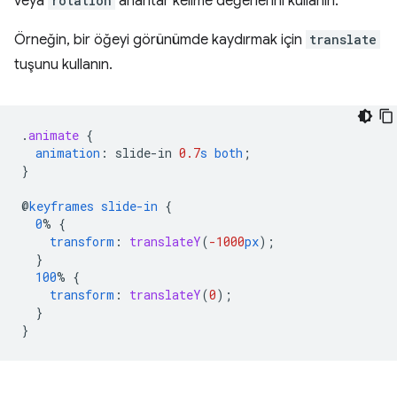
veya
rotation
anahtar kelime değerlerini kullanın.
Örneğin, bir öğeyi görünümde kaydırmak için
translate
tuşunu kullanın.
.
animate
{
animation
:
slide-in
0.7
s
both
;
}
@
keyframes
slide-in
{
0
%
{
transform
:
translateY
(
-1000
px
);
}
100
%
{
transform
:
translateY
(
0
);
}
}