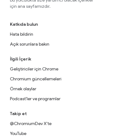
bu yolculukta size yardımcı olacak içerikler
için ana sayfamızdır.
Katkıda bulun
Hata bildirin
Açık sorunlara bakın
İlgili İçerik
Geliştiriciler için Chrome
Chromium güncellemeleri
Örnek olaylar
Podcast'ler ve programlar
Takip et
@ChromiumDev X'te
YouTube