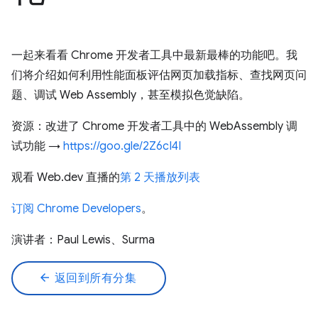
一起来看看 Chrome 开发者工具中最新最棒的功能吧。我
们将介绍如何利用性能面板评估网页加载指标、查找网页问
题、调试 Web Assembly，甚至模拟色觉缺陷。
资源：改进了 Chrome 开发者工具中的 WebAssembly 调
试功能 →
https://goo.gle/2Z6cI4I
观看 Web.dev 直播的
第 2 天播放列表
订阅 Chrome Developers
。
演讲者：Paul Lewis、Surma
arrow_back
返回到所有分集