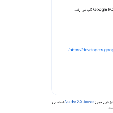
جیک آرچیبالد و سورما با بن گالبریث (مدیر کروم) و دیون آلمر (مدیر DevRel) در مورد وضعیت وب در سایت در Google I/O گپ می زنند.
https://developers.go
یز دارای مجوز
Apache 2.0 License
است. برای