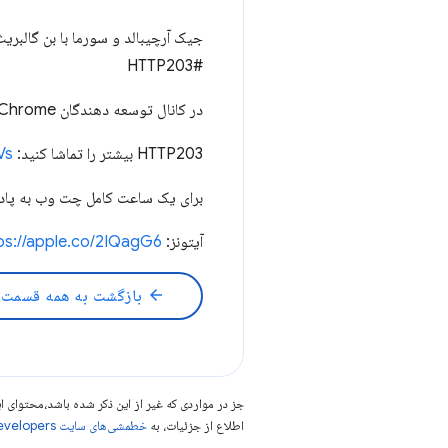
#HTTP203
در کانال توسعه دهندگان Chrome مشترک شوید:
HTTP203 بیشتر را تماشا کنید:
Vs
برای یک ساعت کامل چت وب به پادکست HTTP203 گو
آیتونز:
ps://apple.co/2IQagG6"
arrow_back
بازگشت به همه قسمت 
جز در مواردی که غیر از این ذکر شده باشد،‌محتوا
اطلاع از جزئیات، به
خطمشی‌های سایت Google Developers‏