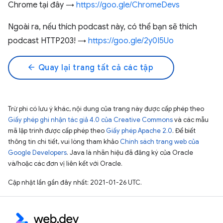
Chrome tại đây →
https://goo.gle/ChromeDevs
Ngoài ra, nếu thích podcast này, có thể bạn sẽ thích
podcast HTTP203! →
https://goo.gle/2y0I5Uo
arrow_back
Quay lại trang tất cả các tập
Trừ phi có lưu ý khác, nội dung của trang này được cấp phép theo
Giấy phép ghi nhận tác giả 4.0 của Creative Commons
và các mẫu
mã lập trình được cấp phép theo
Giấy phép Apache 2.0
. Để biết
thông tin chi tiết, vui lòng tham khảo
Chính sách trang web của
Google Developers
. Java là nhãn hiệu đã đăng ký của Oracle
và/hoặc các đơn vị liên kết với Oracle.
Cập nhật lần gần đây nhất: 2021-01-26 UTC.