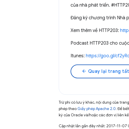
của nhà phát triển. #HTTP2
Đăng ký chương trình Nhà p
Xem thêm về HTTP203:
htt
Podcast HTTP203 cho cuộc t
Itunes:
https://goo.gl/cf2yR
arrow_back
Quay lại trang tất
Trừ phi có lưu ý khác, nội dung của tra
phép theo
Giấy phép Apache 2.0
. Để biế
ký của Oracle và/hoặc các đơn vị liên kế
Cập nhật lần gần đây nhất: 2017-11-07 