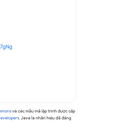
LR7gNg
ommons
và các mẫu mã lập trình được cấp
Developers
. Java là nhãn hiệu đã đăng