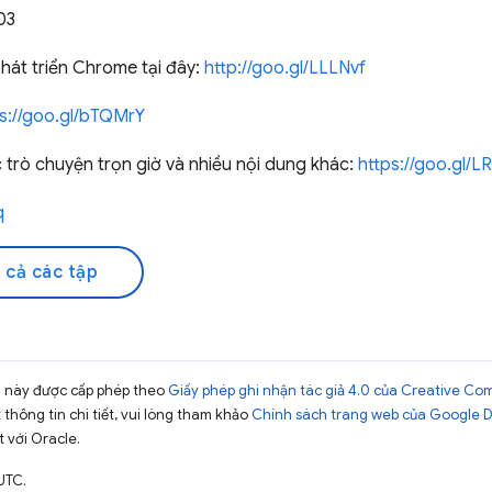
03
hát triển Chrome tại đây:
http://goo.gl/LLLNvf
ps://goo.gl/bTQMrY
rò chuyện trọn giờ và nhiều nội dung khác:
https://goo.gl/
q
 cả các tập
ng này được cấp phép theo
Giấy phép ghi nhận tác giả 4.0 của Creative C
t thông tin chi tiết, vui lòng tham khảo
Chính sách trang web của Google 
t với Oracle.
UTC.