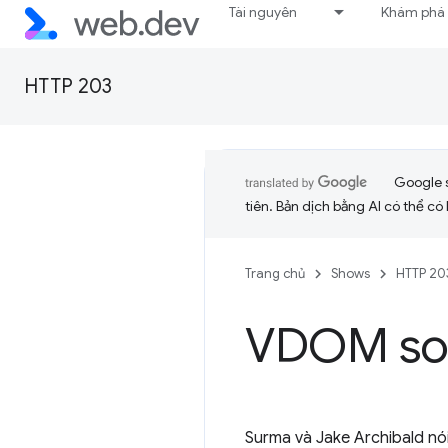
Tài nguyên
Khám phá
HTTP 203
Google 
tiên. Bản dịch bằng AI có thể có l
Trang chủ
Shows
HTTP 20
VDOM so 
Surma và Jake Archibald nói