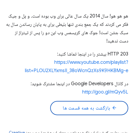
هو هو هو! سال 2014 یک سال عالی برای وب بوده است، و پل و جیک
فکر می کردند که یک جمع بندی تنها بلیطی برای به پایان رساندن سال به
سبک جشن است! جوک های کریسمس وب این دو را پس از تیتراژ از
دست ندهید!
HTTP 203 بیشتر را در اینجا تماشا کنید:
https://www.youtube.com/playlist?
list=PLOU2XLYxmsII_38oWcnQzXs9K9HKBMg-e
در کانال Google Developers در اینجا مشترک شوید:
http://goo.gl/mQyv5L
arrow_back
بازگشت به همه قسمت ها
جز در مواردی که غیر از این ذکر شده باشد،‌محتوای این صفحه تحت مجوز
Creative