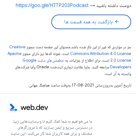
دوست داشته باشید →
https://goo.gle/HTTP203Podcast
arrow_back
بازگشت به همه قسمت ها
جز در مواردی که غیر از این ذکر شده باشد،‌محتوای این صفحه تحت مجوز
Creative
Commons Attribution 4.0 License
است. نمونه کدها نیز دارای مجوز
Apache
2.0 License
است. برای اطلاع از جزئیات، به
خطمشی‌های سایت Google
Developers‏
مراجعه کنید. جاوا علامت تجاری ثبت‌شده Oracle و/یا شرکت‌های
وابسته به آن است.
تاریخ آخرین به‌روزرسانی 2021-08-17 به‌وقت ساعت هماهنگ جهانی.
ما می‌خواهیم به شما کمک کنیم تا وب‌سایت‌هایی زیبا،
در دسترس، سریع و ایمن بسازید که با مرورگرهای
مختلف و برای همه کاربران شما کار می‌کنند. این سایت