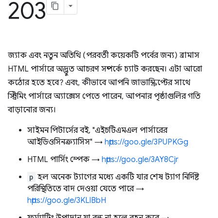
203
জ্যাক এবং নতুন অতিথি (পরবর্তী কয়েকটি পর্বের জন্য) ব্রামাস
HTML পার্সারে অদ্ভুত আচরণ সম্পর্কে চ্যাট করছেন। এটা আরো
কঠোর হতে হবে? এবং, কীভাবে আপনি জাভাস্ক্রিপ্টের সাথে
স্ট্রিমিং পার্সারে অ্যাক্সেস পেতে পারেন, আপনার পৃষ্ঠাগুলির গতি
বাড়ানোর জন্য।
সাইমন পিটার্সের বই, "এইচটিএমএল পার্সারের
আইডিওসিনক্র্যাসিস" →
https://goo.gle/3PUPKGg
HTML পার্সিং স্পেক →
https://goo.gle/3AY8Cjr
p
হল অনেক ট্যাগের মধ্যে একটি যার শেষ ট্যাগ নির্দিষ্ট
পরিস্থিতিতে বাদ দেওয়া যেতে পারে →
https://goo.gle/3KLlBbH