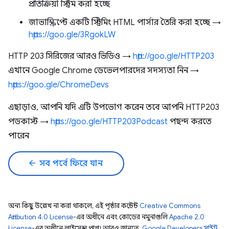
প্রতিক্রিয়া স্ট্রিম করা হচ্ছে
জাভাস্ক্রিপ্টে একটি স্ট্রিমিং HTML পার্সার তৈরি করা হচ্ছে →
https://goo.gle/3RgokLW
HTTP 203 সিরিজের আরও ভিডিও →
http://goo.gle/HTTP203
এখানে Google Chrome ডেভেলপারদের সদস্যতা নিন →
https://goo.gle/ChromeDevs
এছাড়াও, আপনি যদি এটি উপভোগ করেন তবে আপনি HTTP203
পডকাস্ট →
https://goo.gle/HTTP203Podcast
পছন্দ করতে
পারেন
arrow_back
সব পর্বে ফিরে যান
অন্য কিছু উল্লেখ না করা থাকলে, এই পৃষ্ঠার কন্টেন্ট
Creative Commons
Attribution 4.0 License
-এর অধীনে এবং কোডের নমুনাগুলি
Apache 2.0
License
-এর অধীনে লাইসেন্স প্রাপ্ত। আরও জানতে,
Google Developers সাইট