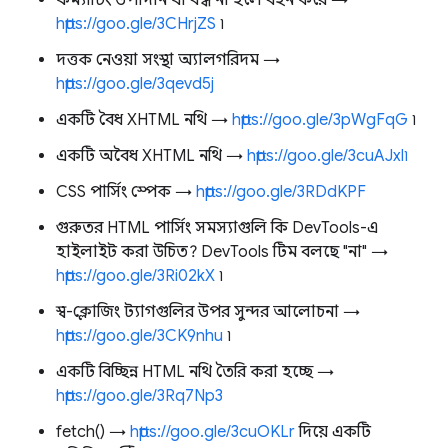
ফর্ম্যাটিং উপাদান যা বন্ধ না হলে বহন করে →
https://goo.gle/3CHrjZS
৷
দত্তক নেওয়া সংস্থা অ্যালগরিদম →
https://goo.gle/3qevd5j
একটি বৈধ XHTML নথি →
https://goo.gle/3pWgFqG
৷
একটি অবৈধ XHTML নথি →
https://goo.gle/3cuAJxl৷
CSS পার্সিং স্পেক →
https://goo.gle/3RDdKPF
গুরুতর HTML পার্সিং সমস্যাগুলি কি DevTools-এ
হাইলাইট করা উচিত? DevTools টিম বলছে "না" →
https://goo.gle/3Ri02kX
৷
স্ব-ক্লোজিং ট্যাগগুলির উপর সুন্দর আলোচনা →
https://goo.gle/3CK9nhu
৷
একটি বিচ্ছিন্ন HTML নথি তৈরি করা হচ্ছে →
https://goo.gle/3Rq7Np3
fetch() →
https://goo.gle/3cuOKLr
দিয়ে একটি