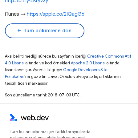
http://bit.ly/2Kryv2y
iTunes →
https://apple.co/2IQagG6
arrow_back
Tüm bölümlere dön
Aksi belirtilmediği sürece bu sayfanın içeriği
Creative Commons Atıf
4.0 Lisansı
altında ve kod örnekleri
Apache 2.0 Lisansı
altında
lisanslanmıştır. Ayrıntılı bilgi için
Google Developers Site
Politikaları
'na göz atın. Java, Oracle ve/veya satış ortaklarının
tescilli ticari markasıdır.
Son güncelleme tarihi: 2018-07-03 UTC.
Tüm kullanıcılarınız için farklı tarayıcılarda
çalışan güzel, erişilebilir, hızlı ve güvenli