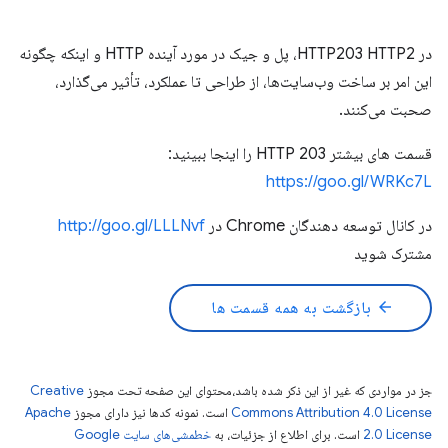
در HTTP203 HTTP2، پل و جیک در مورد آینده HTTP و اینکه چگونه
این امر بر ساخت وب‌سایت‌ها، از طراحی تا عملکرد، تأثیر می‌گذارد،
صحبت می‌کنند.
قسمت های بیشتر HTTP 203 را اینجا ببینید:
https://goo.gl/WRKc7L
در کانال توسعه دهندگان Chrome در
http://goo.gl/LLLNvf
مشترک شوید
arrow_back
بازگشت به همه قسمت ها
جز در مواردی که غیر از این ذکر شده باشد،‌محتوای این صفحه تحت مجوز
Creative
Commons Attribution 4.0 License
است. نمونه کدها نیز دارای مجوز
Apache
2.0 License
است. برای اطلاع از جزئیات، به
خطمشی‌های سایت Google