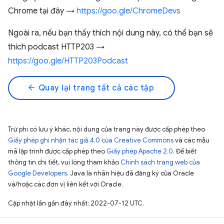
Chrome tại đây →
https://goo.gle/ChromeDevs
Ngoài ra, nếu bạn thấy thích nội dung này, có thể bạn sẽ
thích podcast HTTP203 →
https://goo.gle/HTTP203Podcast
arrow_back
Quay lại trang tất cả các tập
Trừ phi có lưu ý khác, nội dung của trang này được cấp phép theo
Giấy phép ghi nhận tác giả 4.0 của Creative Commons
và các mẫu
mã lập trình được cấp phép theo
Giấy phép Apache 2.0
. Để biết
thông tin chi tiết, vui lòng tham khảo
Chính sách trang web của
Google Developers
. Java là nhãn hiệu đã đăng ký của Oracle
và/hoặc các đơn vị liên kết với Oracle.
Cập nhật lần gần đây nhất: 2022-07-12 UTC.