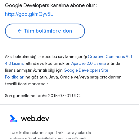
Google Developers kanalına abone olun:
http://goo.gl/mQyv5L
arrow_back
Tüm bölümlere dön
Aksi belirtilmediği sürece bu sayfanın içeriği
Creative Commons Atıf
4.0 Lisansı
altında ve kod örnekleri
Apache 2.0 Lisansı
altında
lisanslanmıştır. Ayrıntılı bilgi için
Google Developers Site
Politikaları
'na göz atın. Java, Oracle ve/veya satış ortaklarının
tescilli ticari markasıdır.
Son güncelleme tarihi: 2015-07-01 UTC.
Tüm kullanıcılarınız için farklı tarayıcılarda
çalışan güzel, erişilebilir, hızlı ve güvenli