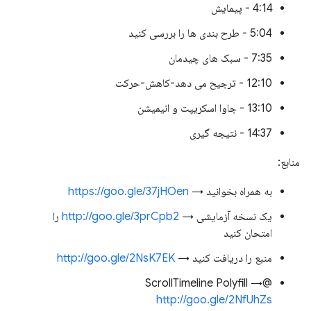
4:14 - پیمایش
5:04 - طرح بندی ها را بررسی کنید
7:35 - سبک های چیدمان
12:10 - ترجیح می دهد-کاهش-حرکت
13:10 - جاوا اسکریپت و انیمیشن
14:37 - نتیجه گیری
منابع:
به همراه بخوانید →
https://goo.gle/37jHOen
یک نسخه آزمایشی →
http://goo.gle/3prCpb2
را
امتحان کنید
منبع را دریافت کنید →
http://goo.gle/2NsK7EK
@ScrollTimeline Polyfill →
http://goo.gle/2NfUhZs