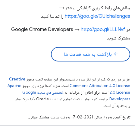
چالش‌های رابط کاربری گرافیکی بیشتر →
https://goo.gle/GUIchallenges
را تماشا کنید
در Google Chrome Developers →
http://goo.gl/LLLNvf
مشترک شوید
arrow_back
بازگشت به همه قسمت ها
جز در مواردی که غیر از این ذکر شده باشد،‌محتوای این صفحه تحت مجوز
Creative
Commons Attribution 4.0 License
است. نمونه کدها نیز دارای مجوز
Apache
2.0 License
است. برای اطلاع از جزئیات، به
خطمشی‌های سایت Google
Developers‏
مراجعه کنید. جاوا علامت تجاری ثبت‌شده Oracle و/یا شرکت‌های
وابسته به آن است.
تاریخ آخرین به‌روزرسانی 2021-02-17 به‌وقت ساعت هماهنگ جهانی.