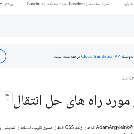
 پایه
نحوه استفاده از Baseline، نحوه استفاده از Baseline
بیشتر
ه‌وسیله
ترجمه شده است.
GUI Ch
مورد راه های حل انتقال
در چالش GUI خالی از سکنه امروز، @AdamArgyleInk کدهای زنده CSS انتقا