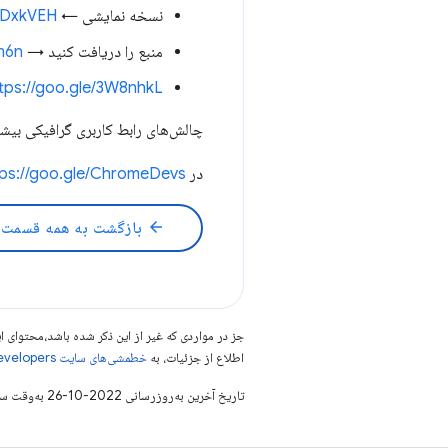
نسخه نمایشی ←
/3DxkVEH
منبع را دریافت کنید →
fm6n
tps://goo.gle/3W8nhkL
چالش‌های رابط کاربری گرافیکی بی
در Google Chrome Developers →
tps://goo.gle/ChromeDevs
arrow_back
بازگشت به همه قسمت 
جز در مواردی که غیر از این ذکر شده باشد،‌محتوا
اطلاع از جزئیات، به
خطمشی‌های سایت Google Developers‏
تاریخ آخرین به‌روزرسانی 2022-10-26 به‌وقت ساعت هماهنگ جهانی.