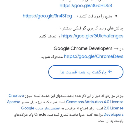
https://goo.gle/3GcHD58
منبع را دریافت کنید →
https://goo.gle/3n4Sfcg
چالش‌های رابط کاربری گرافیکی بیشتر →
https://goo.gle/GUIchallenges
را تماشا کنید
در Google Chrome Developers →
https://goo.gle/ChromeDevs
مشترک شوید
arrow_back
بازگشت به همه قسمت ها
جز در مواردی که غیر از این ذکر شده باشد،‌محتوای این صفحه تحت مجوز
Creative
Commons Attribution 4.0 License
است. نمونه کدها نیز دارای مجوز
Apache
2.0 License
است. برای اطلاع از جزئیات، به
خطمشی‌های سایت Google
Developers‏
مراجعه کنید. جاوا علامت تجاری ثبت‌شده Oracle و/یا شرکت‌های
وابسته به آن است.