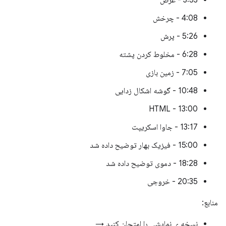
3:53 - عرض
4:08 - چرخش
5:26 - پرش
6:28 - مخلوط کردن پشته
7:05 - زمین بازی
10:48 - گوشه اشکال زدایی
13:00 - HTML
13:17 - جاوا اسکریپت
15:00 - فیزیک بهار توضیح داده شد
18:28 - دموی توضیح داده شد
20:35 - خروجی
منابع:
نسخه ی نمایشی را امتحان کنید →