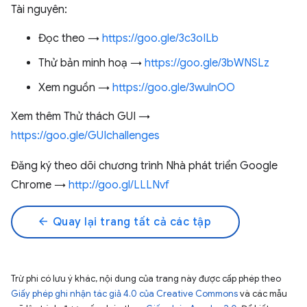
Tài nguyên:
Đọc theo →
https://goo.gle/3c3oILb
Thử bản minh hoạ →
https://goo.gle/3bWNSLz
Xem nguồn →
https://goo.gle/3wulnOO
Xem thêm Thử thách GUI →
https://goo.gle/GUIchallenges
Đăng ký theo dõi chương trình Nhà phát triển Google
Chrome →
http://goo.gl/LLLNvf
arrow_back
Quay lại trang tất cả các tập
Trừ phi có lưu ý khác, nội dung của trang này được cấp phép theo
Giấy phép ghi nhận tác giả 4.0 của Creative Commons
và các mẫu