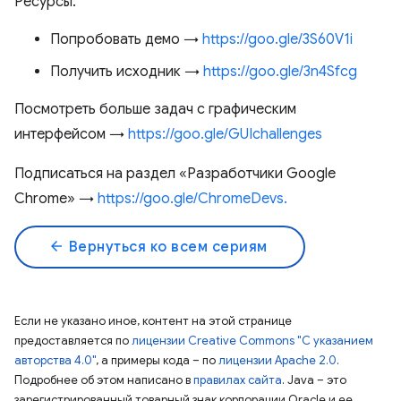
Ресурсы:
Попробовать демо →
https://goo.gle/3S60V1i
Получить исходник →
https://goo.gle/3n4Sfcg
Посмотреть больше задач с графическим
интерфейсом →
https://goo.gle/GUIchallenges
Подписаться на раздел «Разработчики Google
Chrome» →
https://goo.gle/ChromeDevs.
arrow_back
Вернуться ко всем сериям
Если не указано иное, контент на этой странице
предоставляется по
лицензии Creative Commons "С указанием
авторства 4.0"
, а примеры кода – по
лицензии Apache 2.0
.
Подробнее об этом написано в
правилах сайта
. Java – это
зарегистрированный товарный знак корпорации Oracle и ее