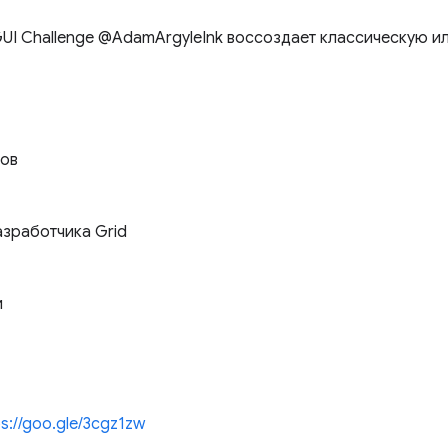
GUI Challenge @AdamArgyleInk воссоздает классическую 
зов
азработчика Grid
и
ps://goo.gle/3cgz1zw