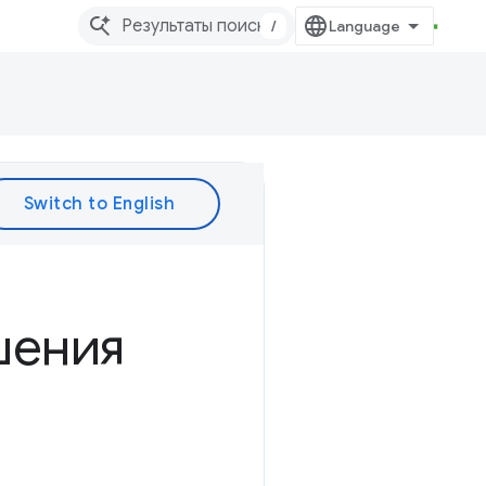
/
шения