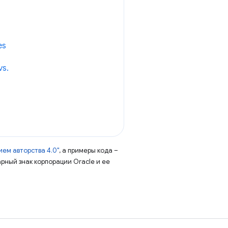
es
vs.
ем авторства 4.0"
, а примеры кода –
арный знак корпорации Oracle и ее