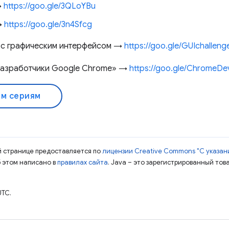
→
https://goo.gle/3QLoYBu
→
https://goo.gle/3n4Sfcg
 с графическим интерфейсом →
https://goo.gle/GUIchalleng
Разработчики Google Chrome» →
https://goo.gle/ChromeDe
ем сериям
ой странице предоставляется по
лицензии Creative Commons "С указани
б этом написано в
правилах сайта
. Java – это зарегистрированный тов
UTC.