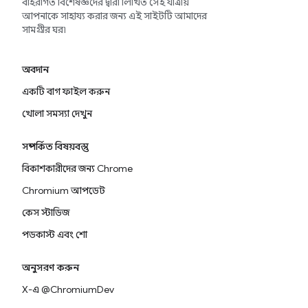
বহিরাগত বিশেষজ্ঞদের দ্বারা লিখিত সেই যাত্রায়
আপনাকে সাহায্য করার জন্য এই সাইটটি আমাদের
সামগ্রীর ঘর৷
অবদান
একটি বাগ ফাইল করুন
খোলা সমস্যা দেখুন
সম্পর্কিত বিষয়বস্তু
বিকাশকারীদের জন্য Chrome
Chromium আপডেট
কেস স্টাডিজ
পডকাস্ট এবং শো
অনুসরণ করুন
X-এ @ChromiumDev