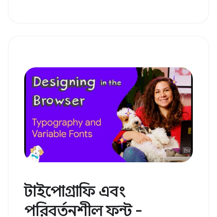
টাইপোগ্রাফি এবং
পরিবর্তনশীল ফন্ট -