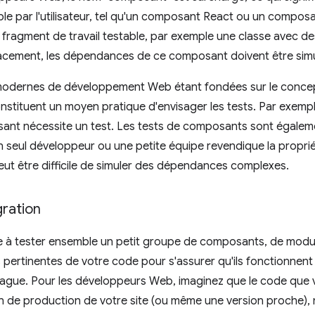
le par l'utilisateur, tel qu'un composant React ou un composa
 fragment de travail testable, par exemple une classe avec 
icacement, les dépendances de ce composant doivent être sim
modernes de développement Web étant fondées sur le concep
stituent un moyen pratique d'envisager les tests. Par exemp
t nécessite un test. Les tests de composants sont également
 seul développeur ou une petite équipe revendique la proprié
eut être difficile de simuler des dépendances complexes.
gration
ce à tester ensemble un petit groupe de composants, de mod
s pertinentes de votre code pour s'assurer qu'ils fonctionnen
 vague. Pour les développeurs Web, imaginez que le code que v
on de production de votre site (ou même une version proche), 