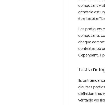
composant visib
générale est un
être testé eff
Les pratiques 
composants con
chaque composan
contextes où un
Cependant, il p
Tests d'inté
Ils ont tendan
d'autres partie
définition très
véritable versi