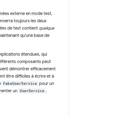
nnées externe en mode test,
nverra toujours les deux
ées de test contient
quelque
maintenant qu'une base de
implications étendues, qui
 différents composants peut
peuvent démontrer efficacement
tre difficiles à écrire et à
un
FakeUserService
pour un
menter un
UserService
.