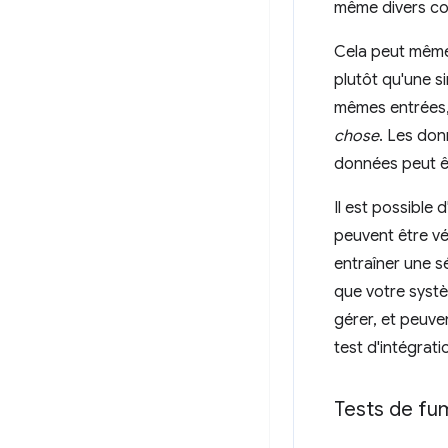
même divers co
Cela peut même 
plutôt qu'une s
mêmes entrées, 
chose
. Les do
données peut ê
Il est possible 
peuvent être vé
entraîner une s
que votre systè
gérer, et peuven
test d'intégrati
Tests de f