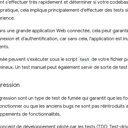
nt s'effectuer très rapidement et déterminer si votre codebas
 pratique, cela implique principalement d'effectuer des tests 
érience.
ans une grande application Web connectée, cela peut garanti
xion et d'authentification, car sans cela, l'application est inu
ents.
mée peuvent s'exécuter sous le script
test
de votre fichier 
neux. Un test manuel peut également servir de sorte de test
gression
gression sont un type de test de fumée qui garantit que les fo
onctionner ou que les anciens bugs ne sont pas réintroduits 
oppements de fonctionnalités.
 concept de développement piloté par les tests (TDD, Test-dr