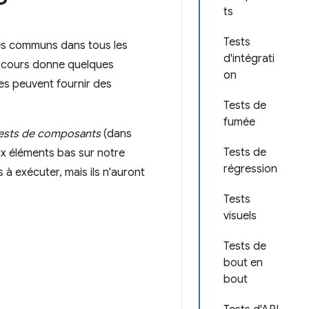
ts
Tests
mes communs dans tous les
d'intégrati
Ce cours donne quelques
on
ces peuvent fournir des
Tests de
fumée
ests de composants
(dans
Tests de
ux éléments bas sur notre
régression
 à exécuter, mais ils n'auront
Tests
visuels
Tests de
bout en
bout