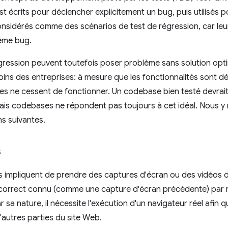
st écrits pour déclencher explicitement un bug, puis utilisés p
onsidérés comme des scénarios de test de régression, car leu
ême bug.
gression peuvent toutefois poser problème sans solution opt
soins des entreprises: à mesure que les fonctionnalités sont dé
es ne cessent de fonctionner. Un codebase bien testé devrait
vrais codebases ne répondent pas toujours à cet idéal. Nous y 
ns suivantes.
s
ls impliquent de prendre des captures d'écran ou des vidéos de
t correct connu (comme une capture d'écran précédente) par r
 sa nature, il nécessite l'exécution d'un navigateur réel afin qu
autres parties du site Web.