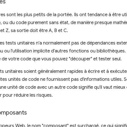
res
res sont les plus petits de la portée. Ils ont tendance à être ut
, ou du code purement sans état, de manière presque mathéma
et Z, sa sortie doit être A, B et C.
s tests unitaires n'a normalement pas de dépendances externe
 ou l'utilisation implicite d'autres fonctions ou bibliothèques.
 de votre code que vous pouvez "découper" et tester seul.
ts unitaires soient généralement rapides à écrire et à exécuter
tites unités de code ne fournissent pas d'informations utiles.
'une unité de code avec un autre code signifie qu'il vaut mieux
r pour réduire les risques.
composants
ppeurs Web, le nom "composant" est surchargé, ce qui signifie 