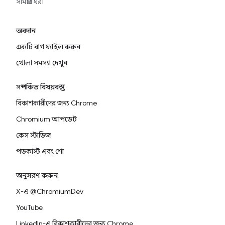
সামগ্রীর ঘর৷
অবদান
একটি বাগ ফাইল করুন
খোলা সমস্যা দেখুন
সম্পর্কিত বিষয়বস্তু
বিকাশকারীদের জন্য Chrome
Chromium আপডেট
কেস স্টাডিজ
পডকাস্ট এবং শো
অনুসরণ করুন
X-এ @ChromiumDev
YouTube
LinkedIn-এ বিকাশকারীদের জন্য Chrome