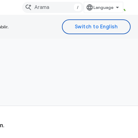
/
ilir.
n.