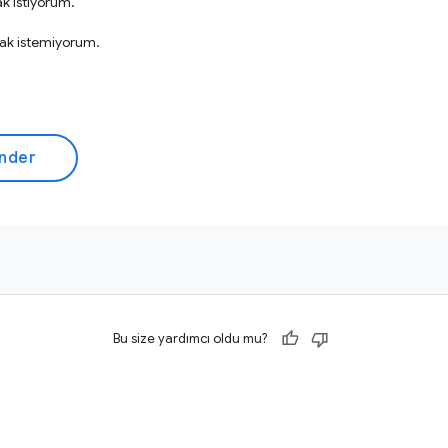
ak istiyorum.
mak istemiyorum.
önder
Bu size yardımcı oldu mu?