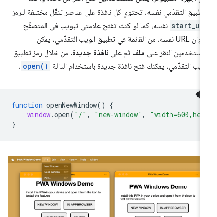
تطبيق التقدّمي نفسه. تحتوي كل نافذة على عناصر تنقّل مختلفة للرمز
start_ur
نفسه، كما لو كنت تفتح علامتي تبويب في المتصفّح
لعنوان URL نفسه. من القائمة في تطبيق الويب التقدّمي، يمكن
مستخدمين النقر على
ملف
ثم على
نافذة جديدة
. من خلال رمز تطبيق
ويب التقدّمي، يمكنك فتح نافذة جديدة باستخدام الدالة
open()
.
function
openNewWindow
()
{
window
.
open
(
"/"
,
"new-window"
,
"width=600,hei
}