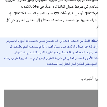
ويُستخدم في شريط عنوان النافذة، وأحيانًا في &quot;مدير
المهام&quot; أو في خيار &quot;تحديد المهام المتعددة&quot;. إذا
ن لديك تطبيق من صفحة واحدة، قد تحتاج إلى تعديل العنوان في كل
ار.
ملاحظة:
للحدّ من التصيّد الاحتيالي، قد تتضمّن بعض متصفحات أجهزة الكمبيوتر
ات إضافية في عنوان النافذة. على سبيل المثال، إذا لم تستخدم اسم تطبيقك في
ان، قد يضيف المتصفّح بادئة تتضمّن اسم تطبيق الويب التقدّمي. قد تعرض
فّحات الأخرى المصدر الحالي في شريط العنوان لبضع ثوانٍ عند تغيير العنوان، وذلك
ط الضوء على المكان الذي انتقل إليه المستخدم.
ضع التبويب