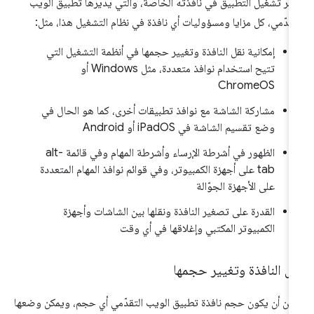
فّر تشغيل التطبيق في نافذته الخاصة، والتي يديرها تطبيق الويب
تقدّمي، كل مزايا ومسؤوليات أي نافذة في نظام التشغيل هذا، مثل:
إمكانية نقل النافذة وتغيير حجمها في أنظمة التشغيل التي
تتيح استخدام نوافذ متعددة، مثل Windows أو
ChromeOS
مشاركة الشاشة مع نوافذ تطبيقات أخرى، كما هو الحال في
وضع تقسيم الشاشة في iPadOS أو Android
الظهور في أشرطة الإرساء وأشرطة المهام وفي قائمة alt-
tab على أجهزة الكمبيوتر، وفي قوائم نوافذ المهام المتعددة
على الأجهزة الجوّالة
القدرة على تصغير النافذة ونقلها بين الشاشات وأجهزة
الكمبيوتر المكتبي وإغلاقها في أي وقت
ل النافذة وتغيير حجمها
كن أن يكون حجم نافذة تطبيق الويب التقدّمي أي حجم، ويمكن وضعها