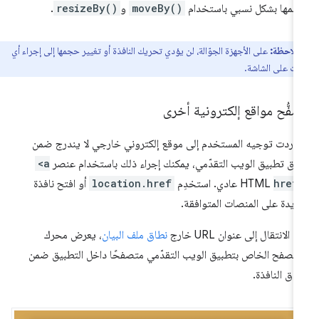
مها بشكل نسبي باستخدام
moveBy()
و
resizeBy()
.
ملاحظة:
على الأجهزة الجوّالة، لن يؤدي تحريك النافذة أو تغيير حجمها إلى إجراء أي
ات على الشاشة.
فُّح مواقع إلكترونية أخرى
ا أردت توجيه المستخدم إلى موقع إلكتروني خارجي لا يندرج ضمن
اق تطبيق الويب التقدّمي، يمكنك إجراء ذلك باستخدام عنصر
<a
href
HTML عادي. استخدِم
location.href
أو افتح نافذة
يدة على المنصات المتوافقة.
د الانتقال إلى عنوان URL خارج
نطاق ملف البيان
، يعرض محرك
متصفح الخاص بتطبيق الويب التقدّمي متصفحًا داخل التطبيق ضمن
اق النافذة.