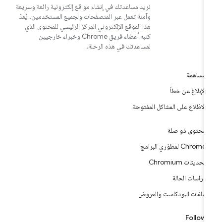
نريد مساعدتك في إنشاء مواقع إلكترونية رائعة وسريعة
وآمنة تعمل عبر المتصفحات ولجميع المستخدمين. يُعدّ
هذا الموقع الإلكتروني المركز الرئيسي للمحتوى الذي
كتبه أعضاء فريق Chrome وخبراء خارجيين
لمساعدتك في هذه الرحلة.
مساهمة
الإبلاغ عن خطأ
الاطّلاع على المشاكل المفتوحة
محتوى ذو صلة
Chrome لمطوّري البرامج
تحديثات Chromium
دراسات الحالة
ملفات البودكاست والعروض
Follow