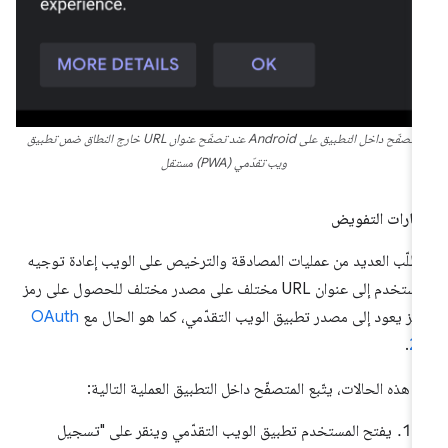
متصفّح داخل التطبيق على Android عند تصفّح عنوان URL خارج النطاق ضمن تطبيق
ويب تقدّمي (PWA) مستقل
ارات التفويض
طلّب العديد من عمليات المصادقة والترخيص على الويب إعادة توجيه
المستخدم إلى عنوان URL مختلف على مصدر مختلف للحصول على رمز
يّز يعود إلى مصدر تطبيق الويب التقدّمي، كما هو الحال مع
OAuth
.
2
 هذه الحالات، يتّبع المتصفّح داخل التطبيق العملية التالية:
يفتح المستخدم تطبيق الويب التقدّمي وينقر على "تسجيل