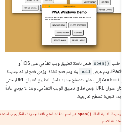
ند طلب
open()
ضمن نافذة تطبيق ويب تقدّمي على iOS أو
iPa، يتم عرض
null
ولا يتم فتح نافذة. يؤدي فتح نوافذ جديدة
على Android إلى إنشاء متصفّح جديد داخل التطبيق لعنوان URL، حتى
إذا كان عنوان URL ضِمن نطاق تطبيق الويب التقدّمي، وهذا لا يؤدي عادةً
ى بدء تجربة تصفّح خارجية.
الوسيطة الثانية للدالة
هي اسم النافذة. لفتح نافذة جديدة دائمًا، يجب استخدام
open()
 مختلفة للاسم.