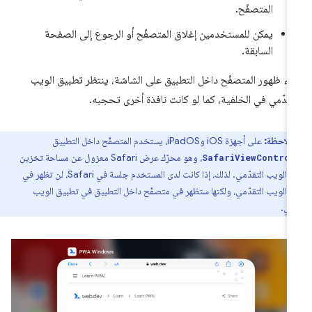
المتصفّح.
يمكن للمستخدمين إغلاق المتصفّح أو الرجوع إلى الصفحة
السابقة.
ناء ظهور المتصفّح داخل التطبيق على الشاشة، ينتظر تطبيق الويب
تقدّمي في الخلفية، كما لو كانت نافذة أخرى تحجبه.
ملاحظة:
على أجهزة iOS وiPadOS، يستخدم المتصفّح داخل التطبيق
، وهو محرّك عرض Safari معزول عن مساحة تخزين
SafariViewContro
تطبيق الويب التقدّمي. لذلك، إذا كانت لدى المستخدم جلسة في Safari، لن تظهر في
 الويب التقدّمي، ولكنها ستظهر في متصفّح داخل التطبيق في تطبيق الويب
ّمي.