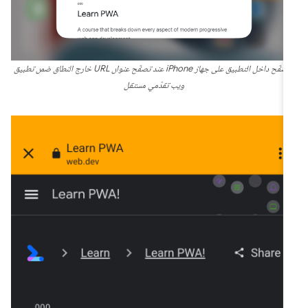
متصفّح داخل التطبيق على جهاز iPhone عند تصفّح عنوان URL خارج النطاق ضمن تطبيق
ويب تقدّمي مستقل