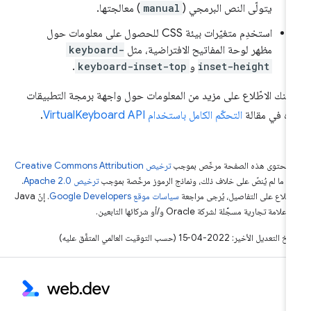
يتولّى النص البرمجي (
manual
) معالجتها.
استخدِم متغيّرات بيئة CSS للحصول على معلومات حول
مظهر لوحة المفاتيح الافتراضية، مثل
keyboard-
inset-height
و
keyboard-inset-top
.
كنك الاطّلاع على مزيد من المعلومات حول واجهة برمجة التطبيقات
ه في مقالة
التحكّم الكامل باستخدام VirtualKeyboard API
.
ّ محتوى هذه الصفحة مرخّص بموجب
ترخيص Creative Commons Attribution
4‏
ما لم يُنصّ على خلاف ذلك، ونماذج الرموز مرخّصة بموجب
ترخيص Apache 2.0‏
.
اطّلاع على التفاصيل، يُرجى مراجعة
سياسات موقع Google Developers‏
. إنّ Java
لامة تجارية مسجَّلة لشركة Oracle و/أو شركائها التابعين.
التعديل الأخير: 2022-04-15 (حسب التوقيت العالمي المتفَّق عليه)