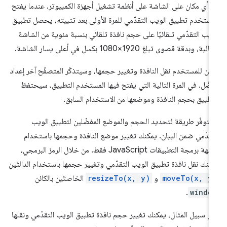
 أي مكان على الشاشة على أنظمة تشغيل أجهزة الكمبيوتر. عندما يفتح
مستخدم تطبيق الويب التقدّمي للمرة الأولى بعد تثبيته، يحصل تطبيق
ويب التقدّمي تلقائيًا على حجم نافذة تلقائي بنسبة مئوية من الشاشة
لية، وبدقة قصوى تبلغ 1920×1080 بكسل في أعلى يسار الشاشة.
كن للمستخدم نقل النافذة وتغيير حجمها، وسيتذكّر المتصفّح آخر إعداد
ضّل. في المرة التالية التي يفتح فيها المستخدم التطبيق، سيحتفظ
تطبيق بحجم النافذة وموضعها من الاستخدام السابق.
 تتوفّر طريقة لتحديد الحجم والموضع المفضّلين لتطبيق الويب
تقدّمي ضمن البيان. يمكنك تغيير موضع النافذة وحجمها باستخدام
واجهة برمجة التطبيقات JavaScript فقط. من خلال الرمز البرمجي،
كنك نقل نافذة تطبيق الويب التقدّمي وتغيير حجمها باستخدام الدالتَين
moveTo(x, y
و
resizeTo(x, y)
الخاصتَين بالكائن
.
windo
ى سبيل المثال، يمكنك تغيير حجم نافذة تطبيق الويب التقدّمي ونقلها