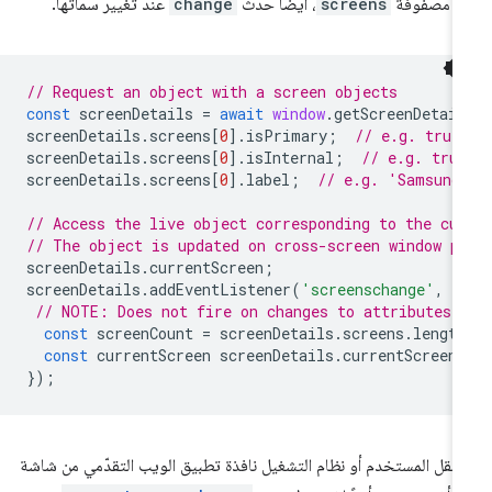
ي مصفوفة
screens
، أيضًا حدث
change
عند تغيير سماتها.
// Request an object with a screen objects
const
screenDetails
=
await
window
.
getScreenDetail
screenDetails
.
screens
[
0
].
isPrimary
;
// e.g. true
screenDetails
.
screens
[
0
].
isInternal
;
// e.g. tru
screenDetails
.
screens
[
0
].
label
;
// e.g. 'Samsung
// Access the live object corresponding to the cu
// The object is updated on cross-screen window p
screenDetails
.
currentScreen
;
screenDetails
.
addEventListener
(
'screenschange'
,
f
// NOTE: Does not fire on changes to attributes 
const
screenCount
=
screenDetails
.
screens
.
length
const
currentScreen
screenDetails
.
currentScreen
.
});
ا نقل المستخدم أو نظام التشغيل نافذة تطبيق الويب التقدّمي من شاشة