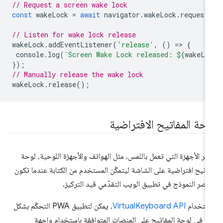
// Request a screen wake lock
const
wakeLock
=
await
navigator
.
wakeLock
.
request
// Listen for wake lock release
wakeLock
.
addEventListener
(
'release'
,
()
=
>
{
console
.
log
(
`Screen Wake Lock released: 
${
wakeLo
});
// Manually release the wake lock
wakeLock
.
release
();
وحة المفاتيح الافتراضية
فّر الأجهزة التي تعمل باللمس، مثل الهواتف والأجهزة اللوحية، لوحة
اتيح افتراضية على الشاشة ليتمكّن المستخدم من الكتابة عندما تكون
اصر النموذج في تطبيق الويب التقدّمي قيد التركيز.
ستخدام
VirtualKeyboard API
، يمكن لتطبيق PWA التحكّم بشكل
بر في لوحة المفاتيح على المنصات المتوافقة باستخدام واجهة