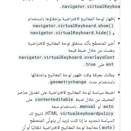
.
navigator.virtualKeyboar
إظهار لوحة المفاتيح الافتراضية وإخفاؤها باستخدام
navigator.virtualKeyboard.show()
و
navigator.virtualKeyboard.hide()
أخبِر المتصفّح بأنّك ستغلق لوحة المفاتيح الافتراضية
بنفسك من خلال ضبط قيمة
navigator.virtualKeyboard.overlaysCont
ent
على
true
.
يمكنك معرفة وقت ظهور لوحة المفاتيح واختفائها
باستخدام حدث
geometrychange
.
اضبط سياسة لوحة المفاتيح الافتراضية على تعديل عناصر
المضيف من خلال ضبط
contenteditable
على
auto
أو
manual
، باستخدام سمة
virtualkeyboardpolicy
HTML. تتيح لك
السياسة تحديد ما إذا كنت تريد أن يتولّى المتصفّح
(
auto
) معالجة لوحة المفاتيح الافتراضية تلقائيًا أو أن