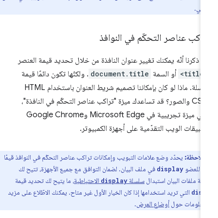
يبي
.
اكب عناصر التحكّم في النوافذ
د ذكرنا أنّه يمكنك تغيير عنوان النافذة من خلال تحديد قيمة العنصر
<title
أو السمة
document.title
. ولكنّها تكون دائمًا قيمة
سلسلة. ماذا لو كان بإمكاننا تصميم شريط العنوان باستخدام HTML
وCSS والصور؟ قد تساعدك ميزة "تراكب عناصر التحكّم في النافذة"،
وهي ميزة تجريبية في Microsoft Edge وGoogle Chrome
طبيقات الويب التقدّمية على أجهزة الكمبيوتر.
ملاحظة:
يحدّد وضع علامات التبويب وإمكانات تراكب عناصر التحكّم في النوافذ قيمًا
ة للعضو
في ملف البيان. لضمان التوافق مع جميع الأجهزة، تتيح لك
display
ة ملفات البيان استبدال
سلسلة
الاحتياطية
، ما يتيح لك تحديد قيمة
display
التي تريد استخدامها إذا كان الخيار الأول غير متاح. يمكنك الاطّلاع على مزيد
dis
لمعلومات حول
أوضاع العرض
.