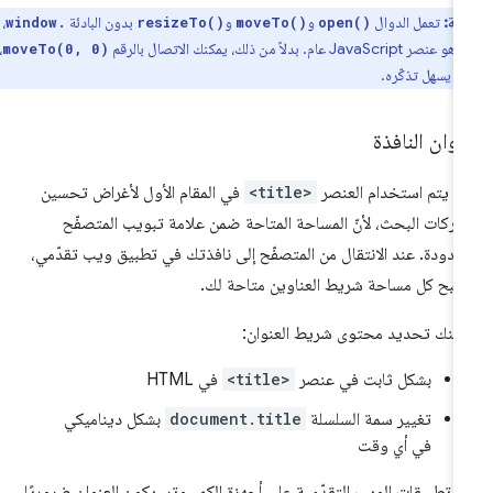
ظة:
تعمل الدوال
و
و
بدون البادئة
، لأنّ
window.
resizeTo()
moveTo()
open()
هو عنصر JavaScript عام. بدلاً من ذلك، يمكنك الاتصال بالرقم
،
moveTo(0, 0)
د يسهل تذكّره.
وان النافذة
ن يتم استخدام العنصر
<title>
في المقام الأول لأغراض تحسين
ركات البحث، لأنّ المساحة المتاحة ضمن علامة تبويب المتصفّح
دودة. عند الانتقال من المتصفّح إلى نافذتك في تطبيق ويب تقدّمي،
بح كل مساحة شريط العناوين متاحة لك.
كنك تحديد محتوى شريط العنوان:
بشكل ثابت في عنصر
<title>
في HTML
تغيير سمة السلسلة
document.title
بشكل ديناميكي
في أي وقت
 تطبيقات الويب التقدّمية على أجهزة الكمبيوتر، يكون العنوان ضروريًا