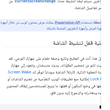
ى أخرى، سيتم أيضًا تنشيط حدث
currentscreenchange
من
صر تفاصيل الشاشة.
ملاحظة:
باستخدام
Presentation API
، يمكنك عرض محتوى الويب من خلال أجهزة
جهزة العرض وأجهزة التلفزيون المتصلة بالشبكة.
ملية قفل تنشيط الشاشة
يَّل هذا. أنت في المطبخ وتتّبع وصفة طعام على جهازك اللوحي. لقد
تهيت للتو من تحضير المكوّنات. يديك متسختان، وتعود إلى جهازك
راءة الخطوة التالية. كارثة! الشاشة سوداء! توفّر لك
Screen Wake
Lock AP
إمكانية منع تطبيقات الويب التقدّمية من تعتيم الشاشات أو
عها في وضع السكون أو قفلها، ما يتيح للمستخدمين إيقاف المحتوى
دءه ومغادرته والرجوع إليه بدون قلق.