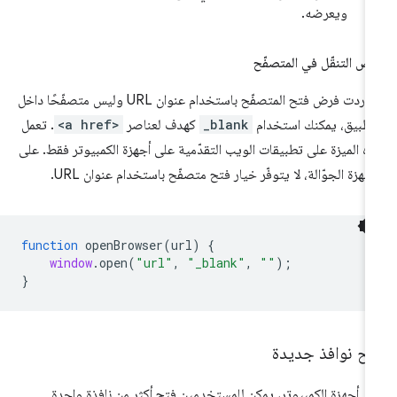
ويعرضه.
ض التنقّل في المتصفّح
إذا أردت فرض فتح المتصفّح باستخدام عنوان URL وليس متصفّحًا داخل
تطبيق، يمكنك استخدام
_blank
كهدف لعناصر
<a href>
. تعمل
ه الميزة على تطبيقات الويب التقدّمية على أجهزة الكمبيوتر فقط. على
أجهزة الجوّالة، لا يتوفّر خيار فتح متصفّح باستخدام عنوان URL.
function
openBrowser
(
url
)
{
window
.
open
(
"url"
,
"_blank"
,
""
);
}
تح نوافذ جديدة
ى أجهزة الكمبيوتر، يمكن للمستخدمين فتح أكثر من نافذة واحدة