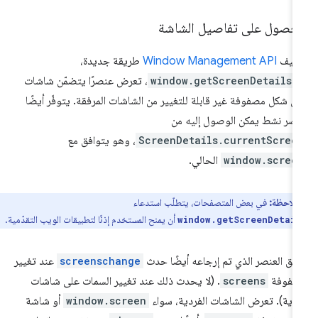
لحصول على تفاصيل الشاشة
ضيف
Window Management API
طريقة جديدة،
window.getScreenDetails(
، تعرض عنصرًا يتضمّن شاشات
ى شكل مصفوفة غير قابلة للتغيير من الشاشات المرفقة. يتوفّر أيضًا
صر نشط يمكن الوصول إليه من
ScreenDetails.currentScree
، وهو يتوافق مع
window.scree
الحالي.
ملاحظة:
في بعض المتصفحات، يتطلّب استدعاء
أن يمنح المستخدم إذنًا لتطبيقات الويب التقدّمية.
window.getScreenDetai
طلق العنصر الذي تم إرجاعه أيضًا حدث
screenschange
عند تغيير
صفوفة
screens
. (لا يحدث ذلك عند تغيير السمات على شاشات
دية). تعرض الشاشات الفردية، سواء
window.screen
أو شاشة