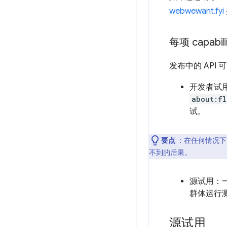
webwewant.fyi
每项 capabi
发布中的 AP
开发者试用
about:fl
试。
要点
：在任何情况下
不到的后果。
源试用：
群体运行
源试用